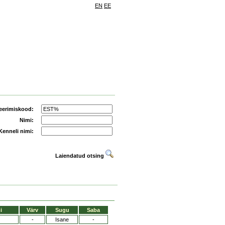
EN
EE
eerimiskood:
Nimi:
Kenneli nimi:
Laiendatud otsing
i
Värv
Sugu
Saba
-
Isane
-