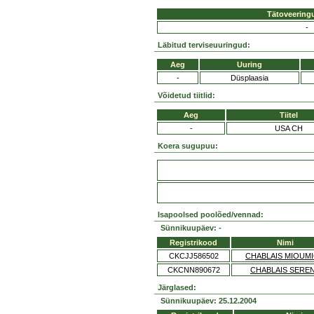
Tätoveering
-
Läbitud terviseuuringud:
Aeg
Uuring
-
Düsplaasia
Võidetud tiitlid:
Aeg
Tiitel
-
USA CH
Koera sugupuu:
Isapoolsed poolõed/vennad:
Sünnikuupäev: -
Registrikood
Nimi
CKCJJ586502
CHABLAIS MIOUM
CKCNN890672
CHABLAIS SERE
Järglased:
Sünnikuupäev: 25.12.2004