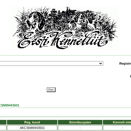
Registr
SN89443501
Reg. kood
Sünnikuupäev
Kenneli nim
AKCSN89443501
-
-