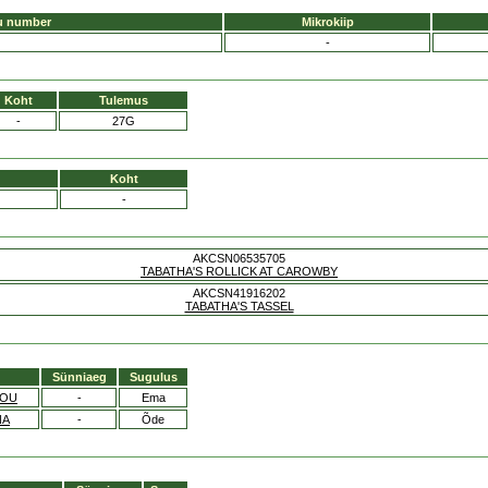
u number
Mikrokiip
-
Koht
Tulemus
-
27G
Koht
-
AKCSN06535705
TABATHA'S ROLLICK AT CAROWBY
AKCSN41916202
TABATHA'S TASSEL
Sünniaeg
Sugulus
IOU
-
Ema
NA
-
Õde