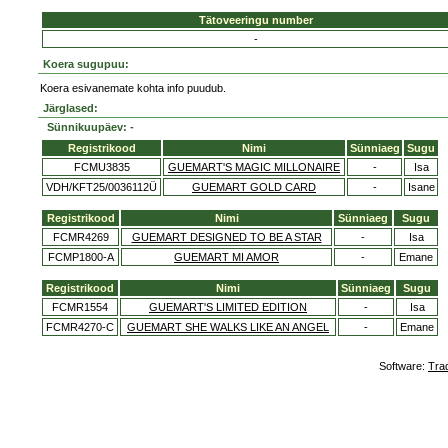
Tätoveeringu number
-
Koera sugupuu:
Koera esivanemate kohta info puudub.
Järglased:
Sünnikuupäev: -
Registrikood
Nimi
Sünniaeg
Sugu
FCMU3835
GUEMART'S MAGIC MILLONAIRE
-
Isa
VDH/KFT25/0036112Ü
GUEMART GOLD CARD
-
Isane
Registrikood
Nimi
Sünniaeg
Sugu
FCMR4269
GUEMART DESIGNED TO BE A STAR
-
Isa
FCMP1800-A
GUEMART MI AMOR
-
Emane
Registrikood
Nimi
Sünniaeg
Sugu
FCMR1554
GUEMART'S LIMITED EDITION
-
Isa
FCMR4270-C
GUEMART SHE WALKS LIKE AN ANGEL
-
Emane
Software:
Tra