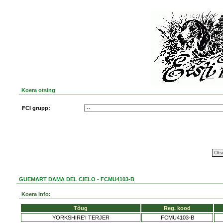
Koera otsing
FCI grupp:
GUEMART DAMA DEL CIELO - FCMU4103-B
Koera info:
Tõug
Reg. kood
YORKSHIRE'I TERJER
FCMU4103-B