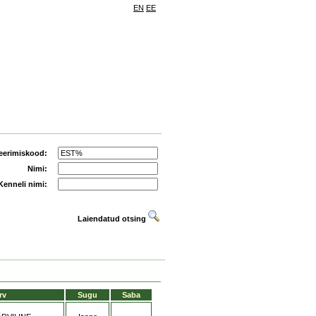
EN
EE
eerimiskood:
Nimi:
Kenneli nimi:
Laiendatud otsing
rv
Sugu
Saba