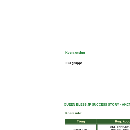
Koera otsing
FCI grupp:
QUEEN BLESS JP SUCCESS STORY - AKCT
Koera info:
Tõug
Reg. koo
AKCTN86305