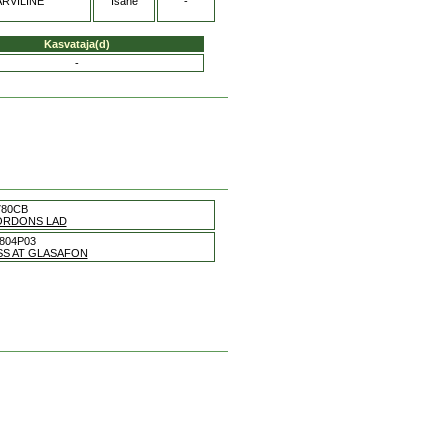
RVILINE
Isane
-
Kasvataja(d)
-
780CB
ORDONS LAD
804P03
ASS AT GLASAFON