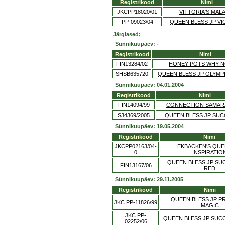
Registrikood
Nimi
JKCPP18020/01
VITTORIA'S MALA
PP-09023/04
QUEEN BLESS JP VI
Järglased:
Sünnikuupäev: -
Registrikood
Nimi
FIN13284/02
HONEY-POTS WHY N
SHSB635720
QUEEN BLESS JP OLYMP
Sünnikuupäev: 04.01.2004
Registrikood
Nimi
FIN14094/99
CONNECTION SAMAR
S34369/2005
QUEEN BLESS JP SUC
Sünnikuupäev: 19.05.2004
Registrikood
Nimi
JKCPP02163/04-
EKBACKEN'S QUE
0
INSPIRATIO
QUEEN BLESS JP SU
FIN13167/06
RED
Sünnikuupäev: 29.11.2005
Registrikood
Nimi
QUEEN BLESS JP P
JKC PP-11826/99
MAGIC
JKC PP-
QUEEN BLESS JP SUC
02252/06