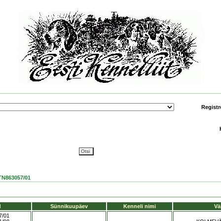
Registr
N863057/01
d
Sünnikuupäev
Kenneli nimi
Vä
7/01