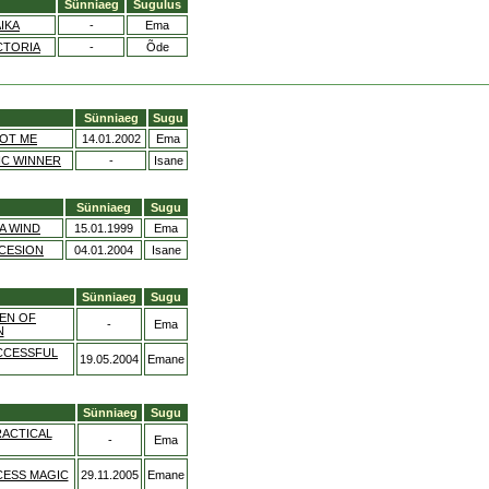
Sünniaeg
Sugulus
IKA
-
Ema
CTORIA
-
Õde
Sünniaeg
Sugu
OT ME
14.01.2002
Ema
IC WINNER
-
Isane
Sünniaeg
Sugu
A WIND
15.01.1999
Ema
CESION
04.01.2004
Isane
Sünniaeg
Sugu
EN OF
-
Ema
N
CCESSFUL
19.05.2004
Emane
Sünniaeg
Sugu
RACTICAL
-
Ema
CESS MAGIC
29.11.2005
Emane