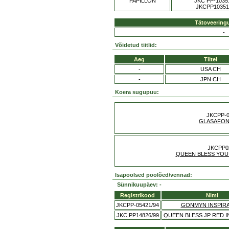
PAPILLON
JKC PP-1035
JKCPP10351
Tätoveering
-
Võidetud tiitlid:
Aeg
Tiitel
-
USA CH
-
JPN CH
Koera sugupuu:
JKCPP-0
GLASAFO
JKCPP0
QUEEN BLESS YOU 
Isapoolsed poolõed/vennad:
Sünnikuupäev: -
Registrikood
Nimi
JKCPP-05421/94
GONMYN INSPIR
JKC PP14826/99
QUEEN BLESS JP RED I