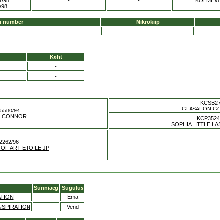
1/98
-
-
KOLMEVÄ
/98
u number
Mikrokiip
-
Koht
-
-
KCSB2
GLASAFON G
5580/94
N CONNOR
KCP3524
SOPHIA LITTLE L
2262/96
OF ART ETOILE JP
Sünniaeg
Sugulus
ATION
-
Ema
NSPIRATION
-
Vend