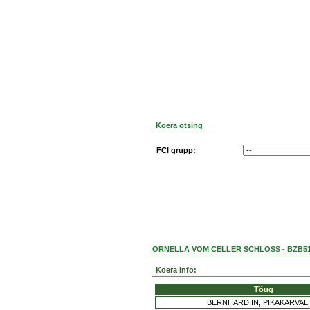
Koera otsing
FCI grupp:
ORNELLA VOM CELLER SCHLOSS - BZB51
Koera info:
Tõug
BERNHARDIIN, PIKAKARVAL