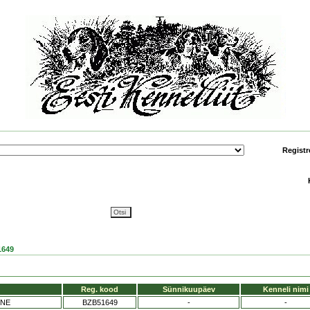
Registr
649
Reg. kood
Sünnikuupäev
Kenneli nimi
INE
BZB51649
-
-