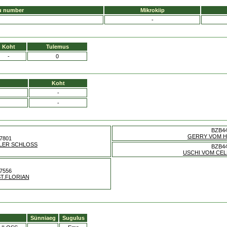
u number
Mikrokiip
-
Koht
Tulemus
-
0
Koht
-
-
BZB4
GERRY VOM H
7801
LER SCHLOSS
BZB4
USCHI VOM CE
7556
ST.FLORIAN
Sünniaeg
Sugulus