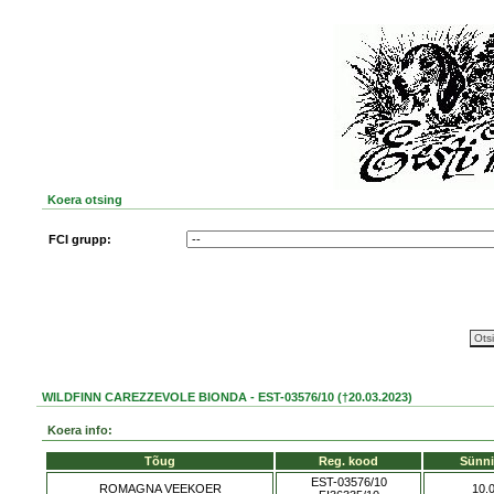
Koera otsing
FCI grupp:
WILDFINN CAREZZEVOLE BIONDA - EST-03576/10 (†20.03.2023)
Koera info:
Tõug
Reg. kood
Sünn
EST-03576/10
ROMAGNA VEEKOER
10.