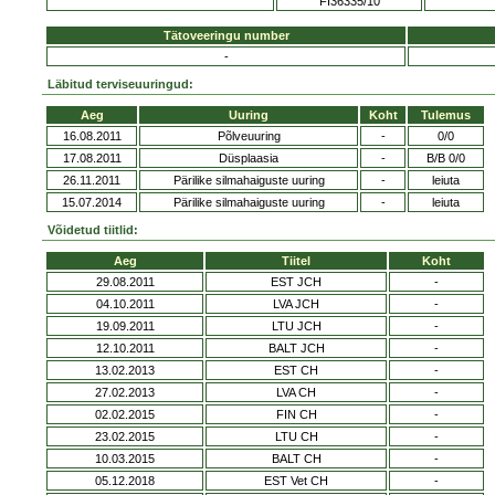
FI36335/10
Tätoveeringu number
-
Läbitud terviseuuringud:
Aeg
Uuring
Koht
Tulemus
16.08.2011
Põlveuuring
-
0/0
17.08.2011
Düsplaasia
-
B/B 0/0
26.11.2011
Pärilike silmahaiguste uuring
-
leiuta
15.07.2014
Pärilike silmahaiguste uuring
-
leiuta
Võidetud tiitlid:
Aeg
Tiitel
Koht
29.08.2011
EST JCH
-
04.10.2011
LVA JCH
-
19.09.2011
LTU JCH
-
12.10.2011
BALT JCH
-
13.02.2013
EST CH
-
27.02.2013
LVA CH
-
02.02.2015
FIN CH
-
23.02.2015
LTU CH
-
10.03.2015
BALT CH
-
05.12.2018
EST Vet CH
-