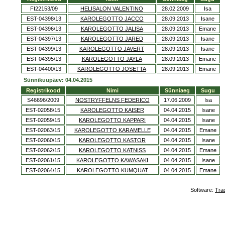
FI22153/09
HELISALON VALENTINO
28.02.2009
Isa
EST-04398/13
KAROLEGOTTO JACCO
28.09.2013
Isane
EST-04396/13
KAROLEGOTTO JALISA
28.09.2013
Emane
EST-04397/13
KAROLEGOTTO JARED
28.09.2013
Isane
EST-04399/13
KAROLEGOTTO JAVERT
28.09.2013
Isane
EST-04395/13
KAROLEGOTTO JAYLA
28.09.2013
Emane
EST-04400/13
KAROLEGOTTO JOSETTA
28.09.2013
Emane
Sünnikuupäev: 04.04.2015
Registrikood
Nimi
Sünniaeg
Sugu
S46696/2009
NOSTRYFFELNS FEDERICO
17.06.2009
Isa
EST-02058/15
KAROLEGOTTO KAISER
04.04.2015
Isane
EST-02059/15
KAROLEGOTTO KAPPARI
04.04.2015
Isane
EST-02063/15
KAROLEGOTTO KARAMELLE
04.04.2015
Emane
EST-02060/15
KAROLEGOTTO KASTOR
04.04.2015
Isane
EST-02062/15
KAROLEGOTTO KATNISS
04.04.2015
Emane
EST-02061/15
KAROLEGOTTO KAWASAKI
04.04.2015
Isane
EST-02064/15
KAROLEGOTTO KUMQUAT
04.04.2015
Emane
Software:
Tra