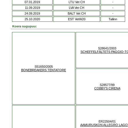
07.01.2019
LTU Vet CH
-
11.09.2019
LVA Vet CH
-
24.09.2019
BALT Vet CH
-
25.10.2020
EST VetW20
Tallinn
Koera sugupuu:
S28641/2003
SCHEFFELFÄLTETS PAGGIO-T
S51650/2005
BONEBREAKERS TENTATORE
S28577/99
COBBY'S CIRENA
ER22504/01
AAMURUSKON ALLEGRO LAGO