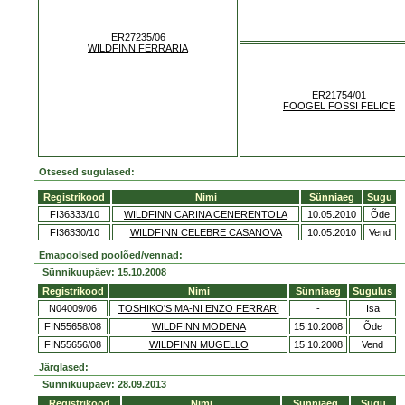
ER27235/06
WILDFINN FERRARIA
ER21754/01
FOOGEL FOSSI FELICE
Otsesed sugulased:
Registrikood
Nimi
Sünniaeg
Sugu
FI36333/10
WILDFINN CARINA CENERENTOLA
10.05.2010
Õde
FI36330/10
WILDFINN CELEBRE CASANOVA
10.05.2010
Vend
Emapoolsed poolõed/vennad:
Sünnikuupäev: 15.10.2008
Registrikood
Nimi
Sünniaeg
Sugulus
N04009/06
TOSHIKO'S MA-NI ENZO FERRARI
-
Isa
FIN55658/08
WILDFINN MODENA
15.10.2008
Õde
FIN55656/08
WILDFINN MUGELLO
15.10.2008
Vend
Järglased:
Sünnikuupäev: 28.09.2013
Registrikood
Nimi
Sünniaeg
Sugu