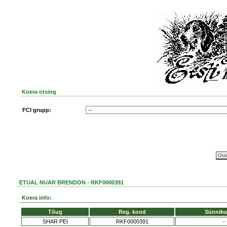
Koera otsing
FCI grupp:
ETUAL NUAR BRENDON - RKF0000391
Koera info:
Tõug
Reg. kood
Sünniku
SHAR PEI
RKF0000391
-