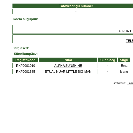
Tätoveeringu number
-
Koera sugupuu:
ALPHA T
TEL
Järglased:
Sünnikuupäev: -
Registrikood
Nimi
Sünniaeg
Sugu
RKF0001010
ALPHA SUNSHINE
-
Ema
RKF0001585
ETUAL NUAR LITTLE BIG MAN
-
Isane
Software:
Tra