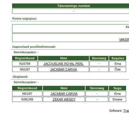
Tätoveeringu number
-
Koera sugupuu:
Ke
VAKSI
Isapoolsed poolõed/vennad:
Sünnikuupäev: -
Registrikood
Nimi
Sünniaeg
Sugulus
N16758
JACQUELINE ROYAL PERL
-
Ema
N61/87
JACKBAR CARVIA
-
Õde
Järglased:
Sünnikuupäev: -
Registrikood
Nimi
Sünniaeg
Sugu
N61/87
JACKBAR CARVIA
-
Ema
N361/89
ZEKAR WENDY
-
Emane
Software:
Tra