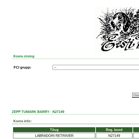
Koera otsing
FCI grupp:
ZEPP TUMARK BARRY - N27149
Koera info:
Tõug
Reg. kood
LABRADORI RETRIIVER
N27149