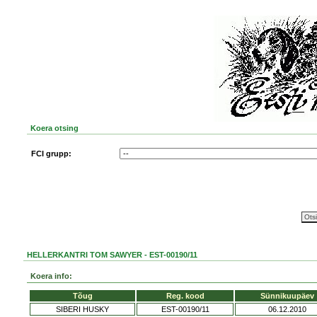
Koera otsing
FCI grupp:
HELLERKANTRI TOM SAWYER - EST-00190/11
Koera info:
Tõug
Reg. kood
Sünnikuupäev
SIBERI HUSKY
EST-00190/11
06.12.2010