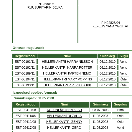
FIN12580/06
RUUSURITARIN BELKA
FIN22823/04
KEFEUS YANA YAKUTAT
Otsesed sugulased:
Registrikood
Nimi
Sünniaeg
Sugu
EST-00191/11
HELLERKANTRI HÄRRA NILSSON
06.12.2010
Vend
EST-00192/11
HELLERKANTRI HÄRRA POTTER
06.12.2010
Vend
EST-00189/11
HELLERKANTRI KAPTEN NEMO
06.12.2010
Vend
EST-00194/11
HELLERKANTRI MARY POPPINS
06.12.2010
Õde
EST-00193/11
HELLERKANTRI PIPI PIKKSUKK
06.12.2010
Õde
Isapoolsed poolõed/vennad:
Sünnikuupäev: 11.05.2008
Registrikood
Nimi
Sünniaeg
Sugulus
EST-02410/08
KOLUNLÄHTEEN KIISU
08.07.2005
Ema
EST-02411/08
HELLERKANTRI ZALLA
11.05.2008
Õde
EST-02412/08
HELLERKANTRI ZENNY
11.05.2008
Õde
EST-02417/08
HELLERKANTRI ZERO
11.05.2008
Vend