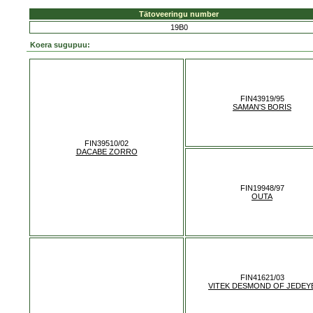
Tätoveeringu number
19B0
Koera sugupuu:
FIN43919/95
SAMAN'S BORIS
FIN39510/02
DACABE ZORRO
FIN19948/97
OUTA
FIN41621/03
VITEK DESMOND OF JEDEY