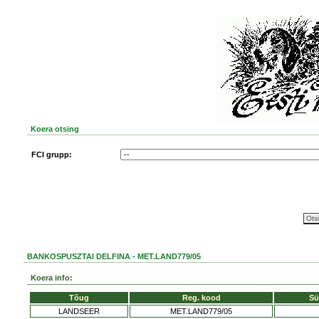
Koera otsing
FCI grupp:
BANKOSPUSZTAI DELFINA - MET.LAND779/05
Koera info:
Tõug
Reg. kood
Sü
LANDSEER
MET.LAND779/05