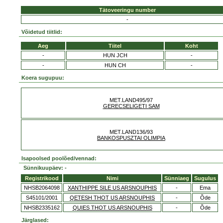
Tätoveeringu number
-
Võidetud tiitlid:
Aeg
Tiitel
Koht
-
HUN JCH
-
-
HUN CH
-
Koera sugupuu:
MET.LAND495/97
GERECSELIGETI SAM
MET.LAND136/93
BANKOSPUSZTAI OLIMPIA
Isapoolsed poolõed/vennad:
Sünnikuupäev: -
Registrikood
Nimi
Sünniaeg
Sugulus
NHSB2064098
XANTHIPPE SILE US ARSNOUPHIS
-
Ema
S45101/2001
QETESH THOT US ARSNOUPHIS
-
Õde
NHSB2335162
QUIES THOT US ARSNOUPHIS
-
Õde
Järglased: