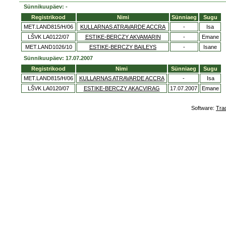
Sünnikuupäev: -
Registrikood
Nimi
Sünniaeg
Sugu
MET.LAND815/H/06
KULLARNAS ATRAVARDE ACCRA
-
Isa
LŠVK LA0122/07
ESTIKE-BERCZY AKVAMARIN
-
Emane
MET.LAND1026/10
ESTIKE-BERCZY BAILEYS
-
Isane
Sünnikuupäev: 17.07.2007
Registrikood
Nimi
Sünniaeg
Sugu
MET.LAND815/H/06
KULLARNAS ATRAVARDE ACCRA
-
Isa
LŠVK LA0120/07
ESTIKE-BERCZY AKACVIRAG
17.07.2007
Emane
Software:
Tra