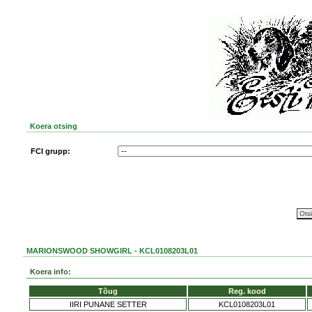
Koera otsing
FCI grupp:
MARIONSWOOD SHOWGIRL - KCL0108203L01
Koera info:
Tõug
Reg. kood
IIRI PUNANE SETTER
KCL0108203L01