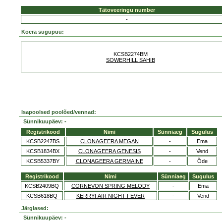
Tätoveeringu number
-
Koera sugupuu:
KCSB2274BM
SOWERHILL SAHIB
Isapoolsed poolõed/vennad:
Sünnikuupäev: -
Registrikood
Nimi
Sünniaeg
Sugulus
KCSB2247BS
CLONAGEERA MEGAN
-
Ema
KCSB1834BX
CLONAGEERA GENESIS
-
Vend
KCSB5337BY
CLONAGEERA GERMAINE
-
Õde
Registrikood
Nimi
Sünniaeg
Sugulus
KCSB2409BQ
CORNEVON SPRING MELODY
-
Ema
KCSB618BQ
KERRYFAIR NIGHT FEVER
-
Vend
Järglased:
Sünnikuupäev: -