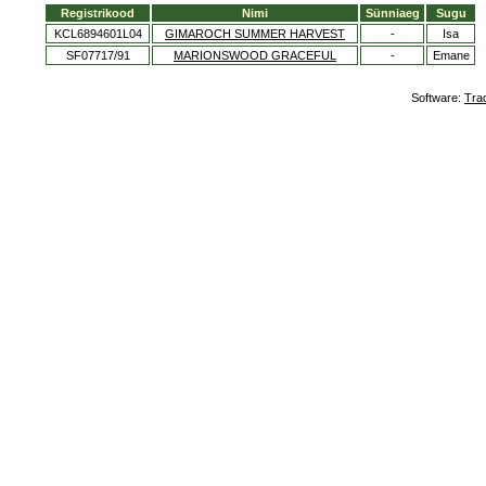
Registrikood
Nimi
Sünniaeg
Sugu
KCL6894601L04
GIMAROCH SUMMER HARVEST
-
Isa
SF07717/91
MARIONSWOOD GRACEFUL
-
Emane
Software:
Tra