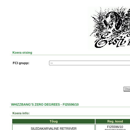
Koera otsing
FCI grupp:
WHIZZBANG'S ZERO DEGREES - FI25596/10
Koera info:
Tõug
Reg. kood
FI25596/10
SILEDAKARVALINE RETRIIVER