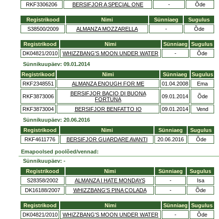
RKF3306206
BERSIFJOR A SPECIAL ONE
-
Õde
Registrikood
Nimi
Sünniaeg
Sugulus
S38500/2009
ALMANZA MOZZARELLA
-
Õde
Registrikood
Nimi
Sünniaeg
Sugulus
DK04821/2010
WHIZZBANG'S MOON UNDER WATER
-
Õde
Sünnikuupäev: 09.01.2014
Registrikood
Nimi
Sünniaeg
Sugulus
RKF2348551
ALMANZA ENOUGH FOR ME
01.04.2008
Ema
BERSIFJOR BACIO DI BUONA
RKF3873006
09.01.2014
Õde
FORTUNA
RKF3873004
BERSIFJOR BENFATTO IO
09.01.2014
Vend
Sünnikuupäev: 20.06.2016
Registrikood
Nimi
Sünniaeg
Sugulus
RKF4611776
BERSIFJOR GUARDARE AVANTI
20.06.2016
Õde
Emapoolsed poolõed/vennad:
Sünnikuupäev: -
Registrikood
Nimi
Sünniaeg
Sugulus
S28358/2002
ALMANZA I HATE MONDAYS
-
Isa
DK16188/2007
WHIZZBANG'S PINA COLADA
-
Õde
Registrikood
Nimi
Sünniaeg
Sugulus
DK04821/2010
WHIZZBANG'S MOON UNDER WATER
-
Õde