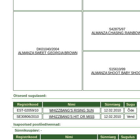
S42875/97
ALMANZA CHASING RAINBO
DK01040/2004
ALMANZA SWEET GEORGIA BROWN
S15610/99
ALMANZA SHOOT BABY SHO
Otsesed sugulased:
Registrikood
Nimi
Sünniaeg
Sugu
EST-02059/10
WHIZZBANG'S RISING SUN
12.02.2010
Õde
SE30806/2010
WHIZZBANG'S HIT OR MISS
12.02.2010
Vend
Isapoolsed poolõed/vennad:
Sünnikuupäev: -
Registrikood
Nimi
Sünniaeg
Sugulus