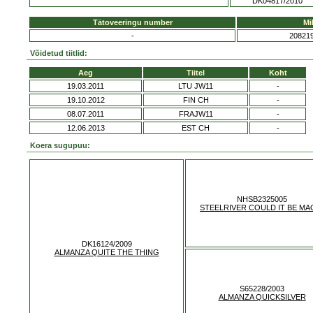
DK04817/2010
Tätoveeringu number
Mi
-
20821
Võidetud tiitlid:
Aeg
Tiitel
Koht
19.03.2011
LTU JW11
-
19.10.2012
FIN CH
-
08.07.2011
FRAJW11
-
12.06.2013
EST CH
-
Koera sugupuu:
NHSB2325005
STEELRIVER COULD IT BE MA
DK16124/2009
ALMANZA QUITE THE THING
S65228/2003
ALMANZA QUICKSILVER