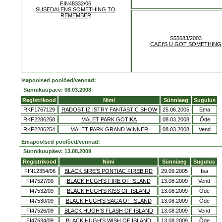
FIN48332/06
SUSEDALENS SOMETHING TO
REMEMBER
S55683/2003
CACI'S U GOT SOMETHING
Isapoolsed poolõed/vennad:
Sünnikuupäev: 08.03.2008
Registrikood
Nimi
Sünniaeg
Sugulus
RKF1767129
RADOST IZ ISTRY FANTASTIC SHOW
25.06.2005
Ema
RKF2286258
MALET PARK GOTIKA
08.03.2008
Õde
RKF2286254
MALET PARK GRAND WINNER
08.03.2008
Vend
Emapoolsed poolõed/vennad:
Sünnikuupäev: 13.08.2009
Registrikood
Nimi
Sünniaeg
Sugulus
FIN12354/06
BLACK SIRE'S PONTIAC FIREBIRD
29.09.2005
Isa
FI47527/09
BLACK HUGH'S FIRE OF ISLAND
13.08.2009
Vend
FI47532/09
BLACK HUGH'S KISS OF ISLAND
13.08.2009
Õde
FI47530/09
BLACK HUGH'S SAGA OF ISLAND
13.08.2009
Õde
FI47526/09
BLACK HUGH'S FLASH OF ISLAND
13.08.2009
Vend
FI47534/09
BLACK HUGH'S WISH OF ISLAND
13.08.2009
Õde