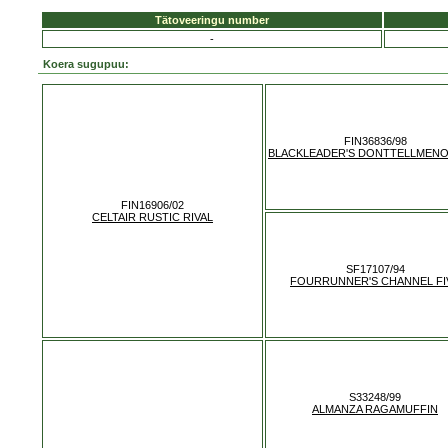
Tätoveeringu number
-
Koera sugupuu:
FIN36836/98
BLACKLEADER'S DONTTELLMEN
FIN16906/02
CELTAIR RUSTIC RIVAL
SF17107/94
FOURRUNNER'S CHANNEL FI
S33248/99
ALMANZA RAGAMUFFIN