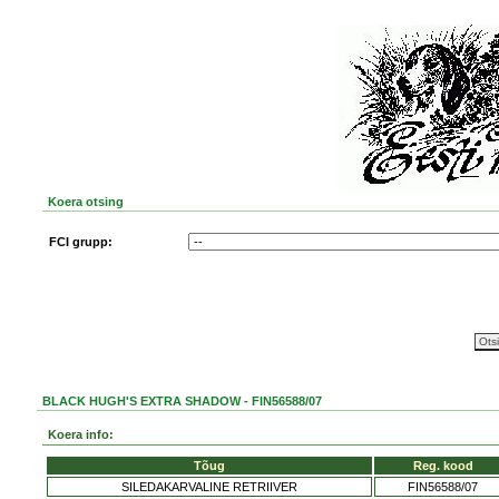
Koera otsing
FCI grupp:
BLACK HUGH'S EXTRA SHADOW - FIN56588/07
Koera info:
Tõug
Reg. kood
SILEDAKARVALINE RETRIIVER
FIN56588/07