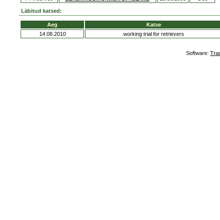
Läbitud katsed:
Aeg
Katse
14.08.2010
working trial for retrievers
Software:
Tra