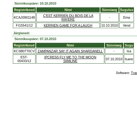
Sünnikuupäev: 10.10.2010
Registrikood
Nimi
Sünniaeg
Sugulus
C'EST KERRIEN DU BOIS DE LA
KCAJ0901148
-
Ema
RAYERE
FI15541/12
KERRIEN GAME FOR A LAUGH
10.10.2010
Vend
Järglased:
Sünnikuupäev: 07.10.2010
Registrikood
Nimi
Sünniaeg
Sugu
KCSB0770CV
ZAMPANZAR SAY IT AGAIN SHARDANELL
-
Isa
EST-
IPCRESS FLY ME TO THE MOON
07.10.2010
Isane
00433/12
SIIMLINE
Software:
Tra