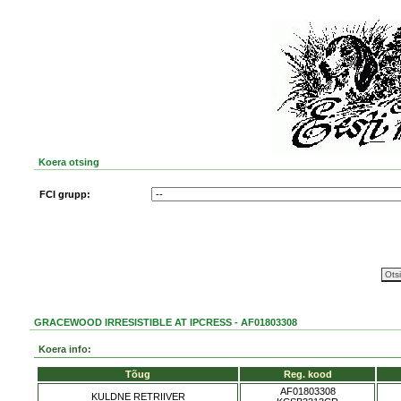
Koera otsing
FCI grupp:
GRACEWOOD IRRESISTIBLE AT IPCRESS - AF01803308
Koera info:
Tõug
Reg. kood
AF01803308
KULDNE RETRIIVER