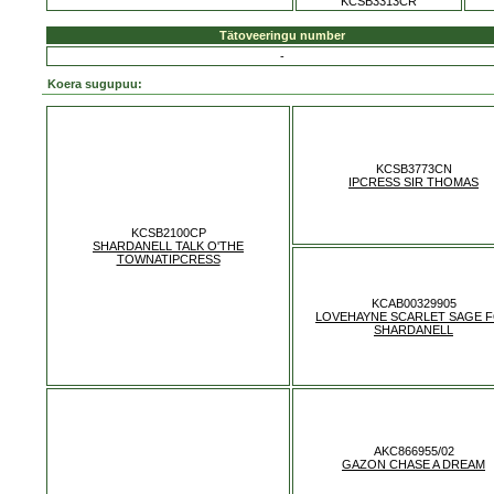
KCSB3313CR
Tätoveeringu number
-
Koera sugupuu:
KCSB3773CN
IPCRESS SIR THOMAS
KCSB2100CP
SHARDANELL TALK O'THE
TOWNATIPCRESS
KCAB00329905
LOVEHAYNE SCARLET SAGE 
SHARDANELL
AKC866955/02
GAZON CHASE A DREAM