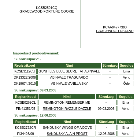
KCSB2591CQ
GRACEWOOD FORTUNE COOKIE
KCAA04777303
GRACEWOOD DEJA VU
Isapoolsed poolõed/vennad:
Sünnikuupäev: -
Registrikood
Nimi
Sünniaeg
Sugulus
KCSB3112CU
GUNHILLS BLUE SECRET AT ABINVALE
-
Ema
DK13327/2008
ABINVALE TRAGUARDO
-
Vend
DK19674/2010
ABINVALE VANILLA SKY
-
Õde
Sünnikuupäev: 09.03.2005
Registrikood
Nimi
Sünniaeg
Sugulus
KCSB0269CL
REMINGTON REMEMBER ME
-
Ema
FIN41351/05
REMINGTON RAZZLE DAZZLE
09.03.2005
Vend
Sünnikuupäev: 12.06.2008
Registrikood
Nimi
Sünniaeg
Sugulus
KCSB2722CR
SANDUSKY WINGS OF A DOVE
-
Ema
FI34426/09
SANDUSKY ALAIN PROST
12.06.2008
Vend