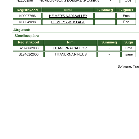
N21051/98
NUMEBAMSEN'S BOMBASA NEKKINA
-
Õde
Registrikood
Nimi
Sünniaeg
Sugulus
N09977/96
HEIMER'S NAPA VALLEY
-
Ema
N08549/98
HEIMER'S WEB PAGE
-
Õde
Järglased:
Sünnikuupäev: -
Registrikood
Nimi
Sünniaeg
Sugu
S20286/2003
TITANERNA CALLIOPE
-
Ema
S17461/2006
TITANERNA FINEUS
-
Isane
Software:
Tra