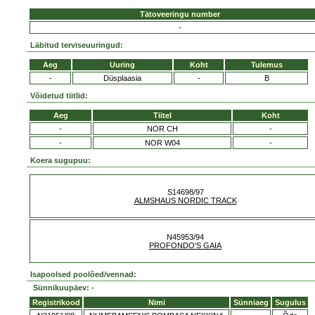
Tätoveeringu number
-
Läbitud terviseuuringud:
Aeg
Uuring
Koht
Tulemus
-
Düsplaasia
-
B
Võidetud tiitlid:
Aeg
Tiitel
Koht
-
NOR CH
-
-
NOR W04
-
Koera sugupuu:
S14698/97
ALMSHAUS NORDIC TRACK
N45953/94
PROFONDO'S GAIA
Isapoolsed poolõed/vennad:
Sünnikuupäev: -
Registrikood
Nimi
Sünniaeg
Sugulus