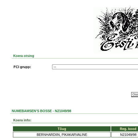
Koera otsing
FCI grupp:
NUMEBAMSEN'S BOSSE - N21049/98
Koera info:
Tõug
Reg. kood
BERNHARDIIN, PIKAKARVALINE
N21049/98