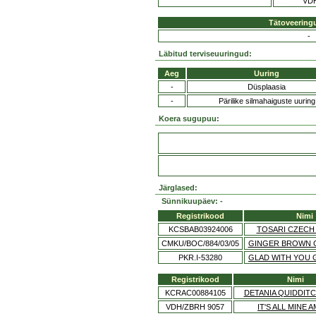
VD
Tätoveering
-
Läbitud terviseuuringud:
Aeg
Uuring
-
Düsplaasia
-
Pärilike silmahaiguste uuring
Koera sugupuu:
Järglased:
Sünnikuupäev: -
Registrikood
Nimi
KCSBAB03924006
TOSARI CZECH
CMKU/BOC/884/03/05
GINGER BROWN 
PKR.I-53280
GLAD WITH YOU 
Registrikood
Nimi
KCRAC00884105
DETANIA QUIDDIT
VDH/ZBRH 9057
IT'S ALL MINE 