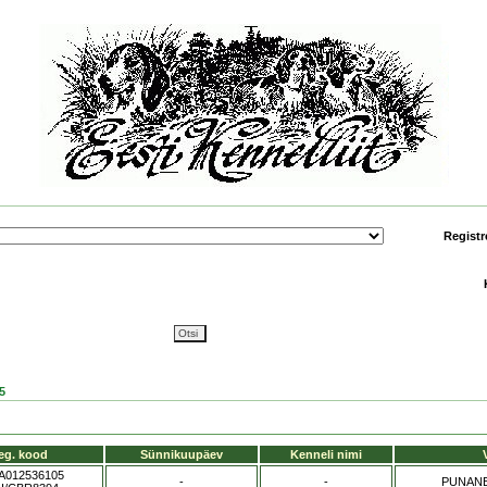
Registr
5
eg. kood
Sünnikuupäev
Kenneli nimi
A012536105
-
-
PUNAN