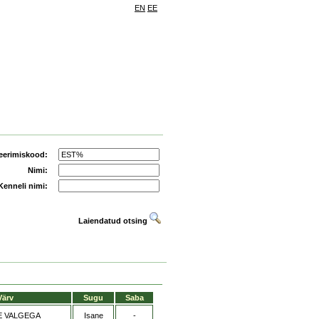
EN
EE
eerimiskood:
Nimi:
Kenneli nimi:
Laiendatud otsing
Värv
Sugu
Saba
E VALGEGA
Isane
-