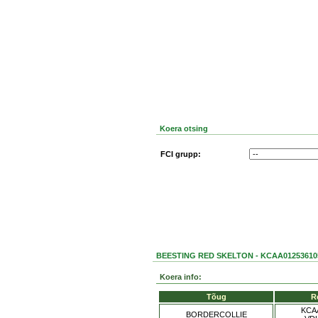
Koera otsing
FCI grupp:
BEESTING RED SKELTON - KCAA01253610
Koera info:
Tõug
R
KCA
BORDERCOLLIE