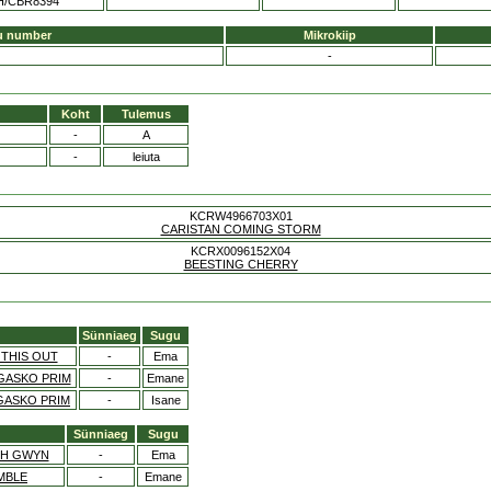
H/CBR8394
u number
Mikrokiip
-
Koht
Tulemus
-
A
-
leiuta
KCRW4966703X01
CARISTAN COMING STORM
KCRX0096152X04
BEESTING CHERRY
Sünniaeg
Sugu
 THIS OUT
-
Ema
GASKO PRIM
-
Emane
GASKO PRIM
-
Isane
Sünniaeg
Sugu
CH GWYN
-
Ema
AMBLE
-
Emane