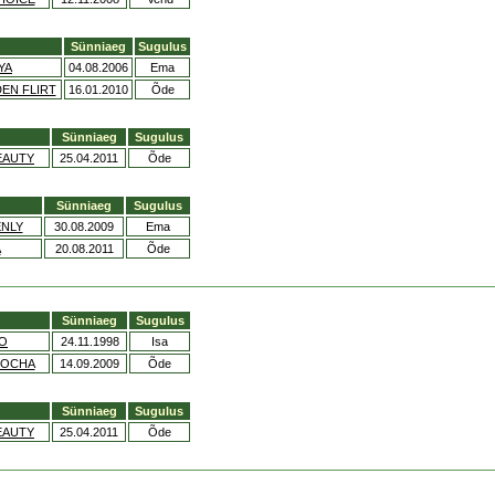
Sünniaeg
Sugulus
YA
04.08.2006
Ema
DEN FLIRT
16.01.2010
Õde
Sünniaeg
Sugulus
EAUTY
25.04.2011
Õde
Sünniaeg
Sugulus
NLY
30.08.2009
Ema
A
20.08.2011
Õde
Sünniaeg
Sugulus
O
24.11.1998
Isa
OOCHA
14.09.2009
Õde
Sünniaeg
Sugulus
EAUTY
25.04.2011
Õde