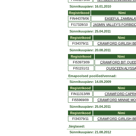
Sünnikuupäev: 16.01.2010
Registrikood
Nimi
FIN44378/06
EASEFUL ZAMBALA
FI17328/10
JASMIN VALLEY'S FORBID
Sünnikuupäev: 25.04.2011
Registrikood
Nimi
FI34379/11
CRAWFORD GIRLISH B
Sünnikuupäev: 20.08.2011
Registrikood
Nimi
FI53973/09
CRAWFORD BIT QUEE
FI51151/11
QUISCEEN ALYSS
Emapoolsed poolõed/vennad:
Sünnikuupäev: 14.09.2009
Registrikood
Nimi
FIN11313/99
CRAWFORD CAPRI
FI55969/09
CRAWFORD MINNIE M
Sünnikuupäev: 25.04.2011
Registrikood
Nimi
FI34379/11
CRAWFORD GIRLISH B
Järglased:
Sünnikuupäev: 21.08.2012