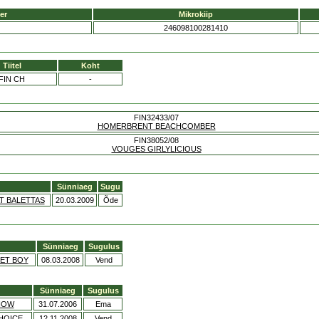
er
Mikrokiip
246098100281410
Tiitel
Koht
FIN CH
-
FIN32433/07
HOMERBRENT BEACHCOMBER
FIN38052/08
VOUGES GIRLYLICIOUS
Sünniaeg
Sugu
T BALETTAS
20.03.2009
Õde
Sünniaeg
Sugulus
ET BOY
08.03.2008
Vend
Sünniaeg
Sugulus
HOW
31.07.2006
Ema
HOICE
12.11.2008
Vend