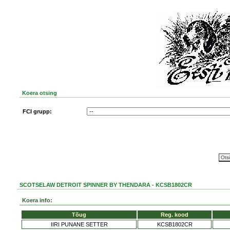
Koera otsing
FCI grupp:
SCOTSELAW DETROIT SPINNER BY THENDARA - KCSB1802CR
Koera info:
Tõug
Reg. kood
IIRI PUNANE SETTER
KCSB1802CR