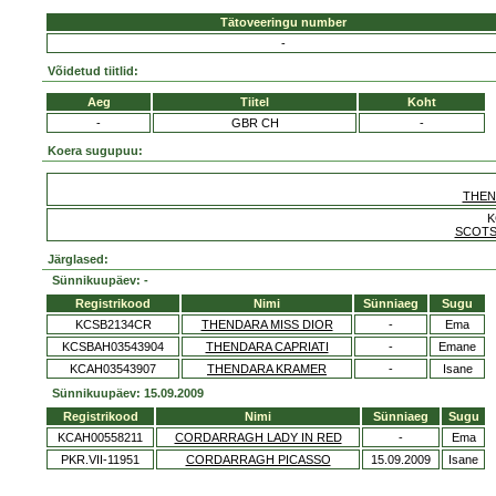
Tätoveeringu number
-
Võidetud tiitlid:
Aeg
Tiitel
Koht
-
GBR CH
-
Koera sugupuu:
THEN
K
SCOTS
Järglased:
Sünnikuupäev: -
Registrikood
Nimi
Sünniaeg
Sugu
KCSB2134CR
THENDARA MISS DIOR
-
Ema
KCSBAH03543904
THENDARA CAPRIATI
-
Emane
KCAH03543907
THENDARA KRAMER
-
Isane
Sünnikuupäev: 15.09.2009
Registrikood
Nimi
Sünniaeg
Sugu
KCAH00558211
CORDARRAGH LADY IN RED
-
Ema
PKR.VII-11951
CORDARRAGH PICASSO
15.09.2009
Isane