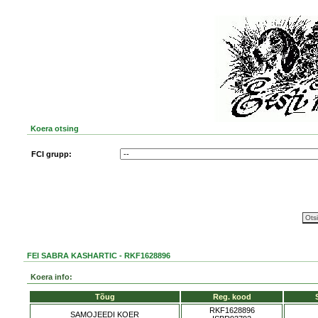
Koera otsing
FCI grupp:
FEI SABRA KASHARTIC - RKF1628896
Koera info:
Tõug
Reg. kood
RKF1628896
SAMOJEEDI KOER