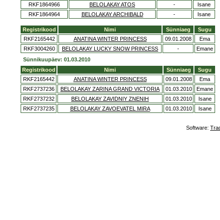
RKF1864966
BELOLAKAY ATOS
-
Isane
RKF1864964
BELOLAKAY ARCHIBALD
-
Isane
Registrikood
Nimi
Sünniaeg
Sugu
RKF2165442
ANATINA WINTER PRINCESS
09.01.2008
Ema
RKF3004260
BELOLAKAY LUCKY SNOW PRINCESS
-
Emane
Sünnikuupäev: 01.03.2010
Registrikood
Nimi
Sünniaeg
Sugu
RKF2165442
ANATINA WINTER PRINCESS
09.01.2008
Ema
RKF2737236
BELOLAKAY ZARINA GRAND VICTORIA
01.03.2010
Emane
RKF2737232
BELOLAKAY ZAVIDNIY ZNENIH
01.03.2010
Isane
RKF2737235
BELOLAKAY ZAVOEVATEL MIRA
01.03.2010
Isane
Software:
Tra