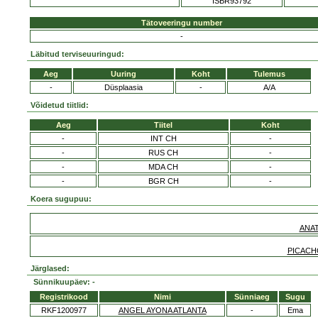
ISBR93792
Tätoveeringu number
-
Läbitud terviseuuringud:
Aeg
Uuring
Koht
Tulemus
-
Düsplaasia
-
A/A
Võidetud tiitlid:
Aeg
Tiitel
Koht
-
INT CH
-
-
RUS CH
-
-
MDA CH
-
-
BGR CH
-
Koera sugupuu:
ANA
PICACH
Järglased:
Sünnikuupäev: -
Registrikood
Nimi
Sünniaeg
Sugu
RKF1200977
ANGEL AYONA ATLANTA
-
Ema