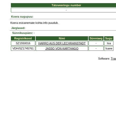
Tätoveeringu number
-
Koera sugupuu:
Koera esivanemate kohta info puudub.
Järglased:
Sünnikuupäev: -
Registrikood
Nimi
Sünniaeg
Sugu
SZ1550016
HARRO AUS DER LECHRAINSTADT
-
Isa
VDH/SZ1745761
JASSO VON KARTHAGO
-
Isane
Software:
Tra