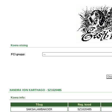
Koera otsing
FCI grupp:
XANDRA VON KARTHAGO - SZ1620485
Koera info:
Tõug
Reg. kood
SAKSA LAMBAKOER
SZ1620485