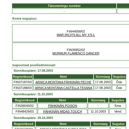
Tätoveeringu number
-
Koera sugupuu:
FIN44058/02
MAR-RICH'S ALL MY X'S-L
FIN36952/02
MURMUR FLAMENCO DANCER
Isapoolsed poolõed/vennad:
Sünnikuupäev: 17.08.2003
Registrikood
Nimi
Sünniaeg
Sugulus
FIN37187/03
ARNICA MONTANA PÄHKINÄN PECHE
17.08.2003
Õde
FIN37188/03
ARNICA MONTANA CASTELLA TEXANA
17.08.2003
Õde
Sünnikuupäev: 11.10.2003
Registrikood
Nimi
Sünniaeg
Sugulus
FIN36540/02
PÄHKINÄN POISON
-
Ema
FIN48429/03
PÄHKINÄN MIDAS TOUCH
11.10.2003
Vend
Sünnikuupäev: 29.10.2003
Registrikood
Nimi
Sünniaeg
Sugulus