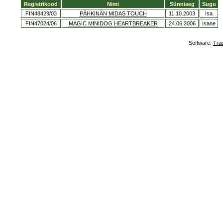
Registrikood
Nimi
Sünniaeg
Sugu
FIN48429/03
PÄHKINÄN MIDAS TOUCH
11.10.2003
Isa
FIN47024/06
MAGIC MINIDOG HEARTBREAKER
24.06.2006
Isane
Software:
Tra