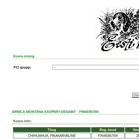
Koera otsing
FCI grupp:
ARNICA MONTANA EXUPERY-DESAINT - FIN40367/04
Koera info:
Tõug
Reg. kood
Sün
CHIHUAHUA, PIKAKARVALINE
FIN40367/04
2