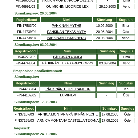
FIN26638/02
ARNICA MONTANA AUREA ZIZIA
-
Ema
FIN46991/03
QUIMICHIN LICORICE LEX
29.10.2003
Vend
Sünnikuupäev: 20.08.2004
Registrikood
Nimi
Sünniaeg
Sugulus
FIN17503/00
PÄHKINÄN MYTHE
10.02.2000
Ema
FIN44739/04
PÄHKINÄN TEXAS MYTH
20.08.2004
Õde
FIN44738/04
PÄHKINÄN TEXAS HERO
20.08.2004
Vend
Sünnikuupäev: 03.09.2004
Registrikood
Nimi
Sünniaeg
Sugulus
FIN46275/02
PÄHKINÄN ARMI-A
-
Ema
FIN44741/04
PÄHKINÄN TEXAS ARMYCORPS
03.09.2004
Vend
Emapoolsed poolõed/vennad:
Sünnikuupäev: -
Registrikood
Nimi
Sünniaeg
Sugulus
FIN44730/04
PÄHKINÄN TIGRE D'AMOUR
-
Isa
FIN44187/05
LUMIPILVI
-
Õde
Sünnikuupäev: 17.08.2003
Registrikood
Nimi
Sünniaeg
Sugulus
FIN37187/03
ARNICA MONTANA PÄHKINÄN PECHE
17.08.2003
Õde
FIN37188/03
ARNICA MONTANA CASTELLA TEXANA
17.08.2003
Õde
Järglased:
Sünnikuupäev: 24.06.2006