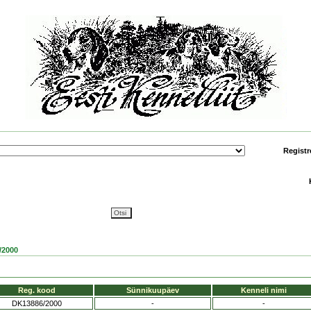
Registr
/2000
Reg. kood
Sünnikuupäev
Kenneli nimi
DK13886/2000
-
-