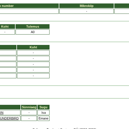
u number
Mikrokiip
-
Koht
Tulemus
-
A0
Koht
-
-
-
-
-
Sünniaeg
Sugu
ON
-
Isa
HUNDERBIRD
-
Emane