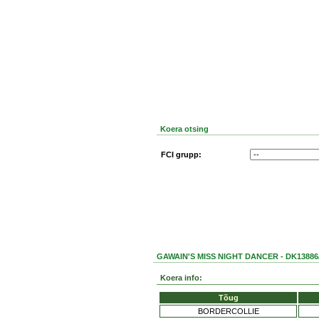
Koera otsing
FCI grupp:
GAWAIN'S MISS NIGHT DANCER - DK13886
Koera info:
Tõug
BORDERCOLLIE