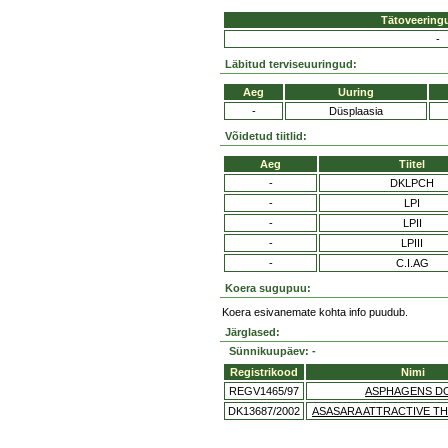
Tätoveering
-
Läbitud terviseuuringud:
Aeg
Uuring
-
Düsplaasia
Võidetud tiitlid:
Aeg
Tiitel
-
DKLPCH
-
LPI
-
LPII
-
LPIII
-
C.I.AG
Koera sugupuu:
Koera esivanemate kohta info puudub.
Järglased:
Sünnikuupäev: -
Registrikood
Nimi
REGV1465/97
ASPHAGENS D
DK13687/2002
ASASARA ATTRACTIVE T