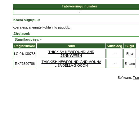
Tätoveeringu number
-
Koera sugupuu:
Koera esivanemate kohta info puudub.
Järglased:
Sünnikuupäev: -
Registrikood
Nimi
Sünniaeg
Sugu
THICKISH NEWFOUNDLAND
LOI01/130763
-
Ema
JENNYWREN
THICKISH NEWFOUNDLAND MONNA
RKF1590786
-
Emane
LISA DELLA GIOCON
Software:
Tra