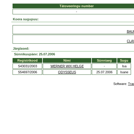
Tätoveeringu number
-
Koera sugupuu:
BAU
CLA
Järglased:
Sünnikuupäev: 25.07.2006
Registrikood
Nimi
Sünniaeg
Sugu
S43031/2003
WERNER WIX HELGE
-
Isa
S54697/2006
ODYSSEUS
25.07.2006
Isane
Software:
Tra