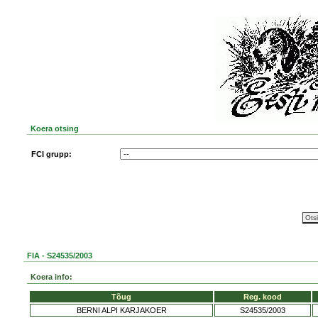
Koera otsing
FCI grupp:
FIA - S24535/2003
Koera info:
Tõug
Reg. kood
BERNI ALPI KARJAKOER
S24535/2003