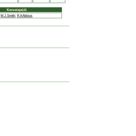
Kasvataja(d)
M J Smith
;
R A Aldous