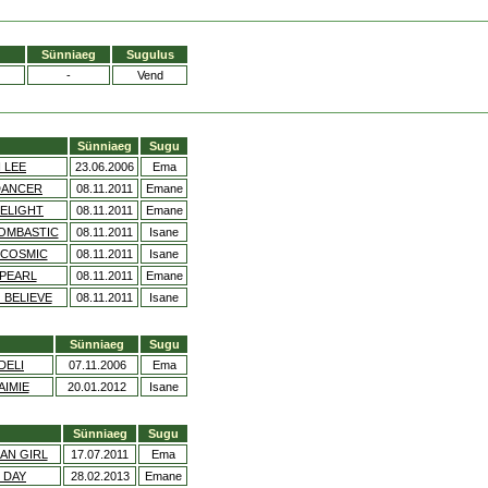
Sünniaeg
Sugulus
-
Vend
Sünniaeg
Sugu
 LEE
23.06.2006
Ema
DANCER
08.11.2011
Emane
ELIGHT
08.11.2011
Emane
OMBASTIC
08.11.2011
Isane
'COSMIC
08.11.2011
Isane
PEARL
08.11.2011
Emane
 BELIEVE
08.11.2011
Isane
Sünniaeg
Sugu
DELI
07.11.2006
Ema
AIMIE
20.01.2012
Isane
Sünniaeg
Sugu
AN GIRL
17.07.2011
Ema
 DAY
28.02.2013
Emane