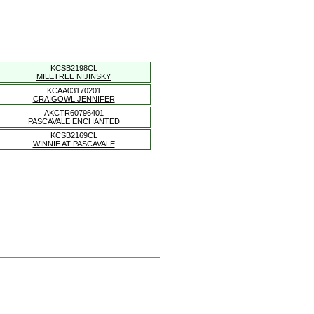
KCSB2198CL
MILETREE NIJINSKY
KCAA03170201
CRAIGOWL JENNIFER
AKCTR60796401
PASCAVALE ENCHANTED
KCSB2169CL
WINNIE AT PASCAVALE