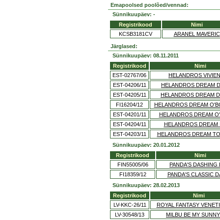
Emapoolsed poolõed/vennad:
Sünnikuupäev: -
Registrikood
Nimi
KCSB3181CV
ARANEL MAVERIC
Järglased:
Sünnikuupäev: 08.11.2011
Registrikood
Nimi
EST-02767/06
HELANDROS VIVIEN
EST-04206/11
HELANDROS DREAM 
EST-04205/11
HELANDROS DREAM D
FI16204/12
HELANDROS DREAM O'B
EST-04201/11
HELANDROS DREAM O
EST-04204/11
HELANDROS DREAM 
EST-04203/11
HELANDROS DREAM TO
Sünnikuupäev: 20.01.2012
Registrikood
Nimi
FIN55005/06
PANDA'S DASHING 
FI18359/12
PANDA'S CLASSIC D
Sünnikuupäev: 28.02.2013
Registrikood
Nimi
LV-KKC-26/11
ROYAL FANTASY VENETI
LV-30548/13
MILBU BE MY SUNNY