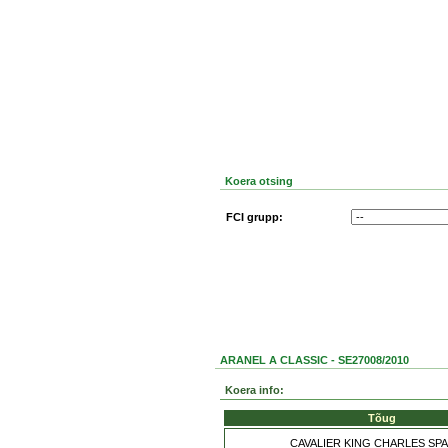
Koera otsing
FCI grupp:
ARANEL A CLASSIC - SE27008/2010
Koera info:
Tõug
CAVALIER KING CHARLES SP