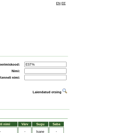
EN
EE
eerimiskood:
Nimi:
Kenneli nimi:
Laiendatud otsing
li nimi
Värv
Sugu
Saba
-
-
Isane
-