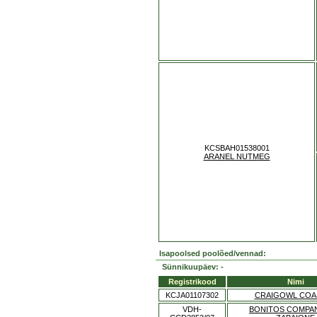
KCSBAH01538001
ARANEL NUTMEG
Isapoolsed poolõed/vennad:
Sünnikuupäev: -
Registrikood
Nimi
KCJA01107302
CRAIGOWL COA
VDH-
BONITOS COMPA