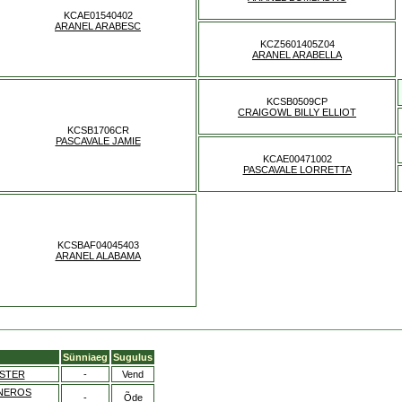
KCAE01540402
ARANEL ARABESC
KCZ5601405Z04
ARANEL ARABELLA
KCSB0509CP
CRAIGOWL BILLY ELLIOT
KCSB1706CR
PASCAVALE JAMIE
KCAE00471002
PASCAVALE LORRETTA
KCSBAF04045403
ARANEL ALABAMA
Sünniaeg
Sugulus
STER
-
Vend
NEROS
-
Õde