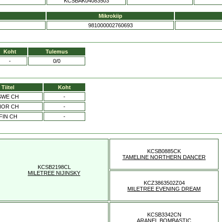
KCSBAK04083503
Mikrokiip
981000002760693
Koht
Tulemus
-
0/0
Tiitel
Koht
SWE CH
-
NOR CH
-
FIN CH
-
KCSB0885CK
TAMELINE NORTHERN DANCER
KCSB2198CL
MILETREE NIJINSKY
KCZ3863502Z04
MILETREE EVENING DREAM
KCSB3342CN
ARANEL BOMBASTIC