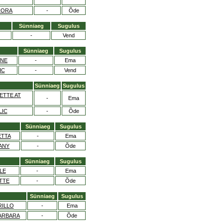
RORA
-
Õde
Sünniaeg
Sugulus
-
Vend
Sünniaeg
Sugulus
INE
-
Ema
IC
-
Vend
Sünniaeg
Sugulus
ETTE AT
-
Ema
LIC
-
Õde
Sünniaeg
Sugulus
ETTA
-
Ema
ANY
-
Õde
Sünniaeg
Sugulus
LE
-
Ema
TTE
-
Õde
Sünniaeg
Sugulus
RILLO
-
Ema
BARBARA
-
Õde