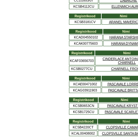
CCD2853/07
ZABAIONE
KCSB4112CU
ELLENMICH AU
Registrikood
Nimi
KCSB3181CV
ARANEL MAVERIC
Registrikood
Nimi
KCAD04550102
HARANA STARSH
KCAK00775603
HARANA DYNAM
Registrikood
Nimi
CINDERLACE ANTOIN
KCAF03656703
CHARNELL
KCSB0277CU
CHARNELL FRO
Registrikood
Nimi
KCAE00471002
PASCAVALE LORR
KCAG03911903
PASCAVALE BRITT
Registrikood
Nimi
KCSB0653CN
PASCAVALE KRYST
KCSB1725CU
PASCAVALE SCARLE
Registrikood
Nimi
KCSB4220CT
CLOPSVILLE CAMA
KCAL00408002
CLOPSVILLE SANTA 