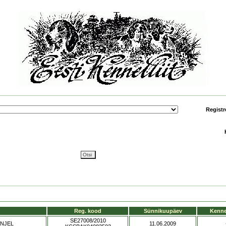
Registr
Reg. kood
Sünnikuupäev
Kenne
SE27008/2010
ANJEL
11.06.2009