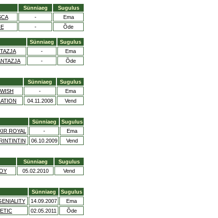
Sünniaeg
Sugulus
SCA
-
Ema
IE
-
Õde
Sünniaeg
Sugulus
TAZJA
-
Ema
ANTAZJA
-
Õde
Sünniaeg
Sugulus
 WISH
-
Ema
LATION
04.11.2008
Vend
Sünniaeg
Sugulus
IR ROYAL
-
Ema
INTINTIN
06.10.2009
Vend
Sünniaeg
Sugulus
BOY
05.02.2010
Vend
Sünniaeg
Sugulus
GENIALITY
14.09.2007
Ema
ETIC
02.05.2011
Õde