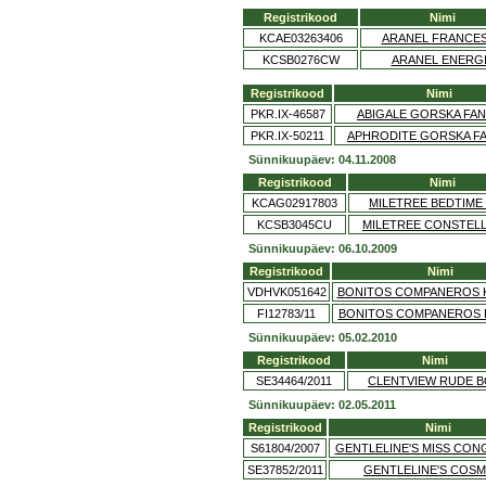
Registrikood
Nimi
KCAE03263406
ARANEL FRANCE
KCSB0276CW
ARANEL ENERG
Registrikood
Nimi
PKR.IX-46587
ABIGALE GORSKA FAN
PKR.IX-50211
APHRODITE GORSKA F
Sünnikuupäev: 04.11.2008
Registrikood
Nimi
KCAG02917803
MILETREE BEDTIME
KCSB3045CU
MILETREE CONSTEL
Sünnikuupäev: 06.10.2009
Registrikood
Nimi
VDHVK051642
BONITOS COMPANEROS K
FI12783/11
BONITOS COMPANEROS R
Sünnikuupäev: 05.02.2010
Registrikood
Nimi
SE34464/2011
CLENTVIEW RUDE 
Sünnikuupäev: 02.05.2011
Registrikood
Nimi
S61804/2007
GENTLELINE'S MISS CON
SE37852/2011
GENTLELINE'S COSM