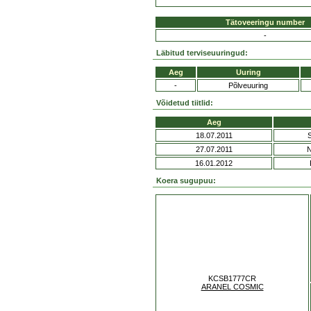
Tätoveeringu number
-
Läbitud terviseuuringud:
Aeg
Uuring
-
Põlveuuring
Võidetud tiitlid:
Aeg
18.07.2011
27.07.2011
16.01.2012
Koera sugupuu:
KCSB1777CR
ARANEL COSMIC