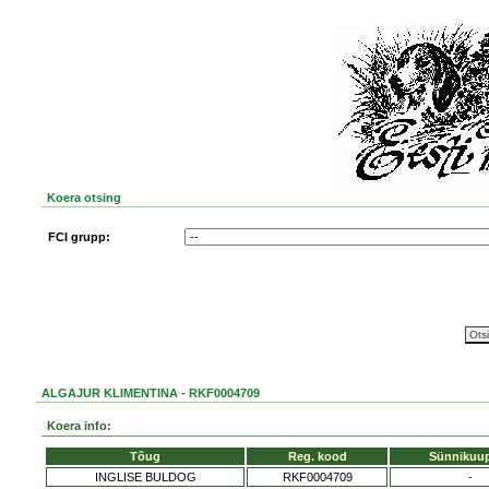
Koera otsing
FCI grupp:
ALGAJUR KLIMENTINA - RKF0004709
Koera info:
Tõug
Reg. kood
Sünnikuu
INGLISE BULDOG
RKF0004709
-