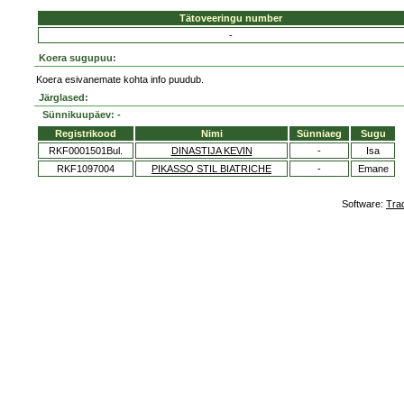
Tätoveeringu number
-
Koera sugupuu:
Koera esivanemate kohta info puudub.
Järglased:
Sünnikuupäev: -
Registrikood
Nimi
Sünniaeg
Sugu
RKF0001501Bul.
DINASTIJA KEVIN
-
Isa
RKF1097004
PIKASSO STIL BIATRICHE
-
Emane
Software:
Tra