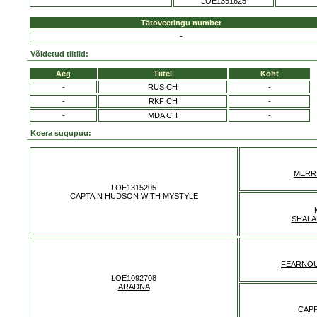
LOE1351625
Tätoveeringu number
-
Võidetud tiitlid:
Aeg
Tiitel
Koht
-
RUS CH
-
-
RKF CH
-
-
MDA CH
-
Koera sugupuu:
MERR
LOE1315205
CAPTAIN HUDSON WITH MYSTYLE
SHALA
FEARNOU
LOE1092708
ARADNA
CAPP