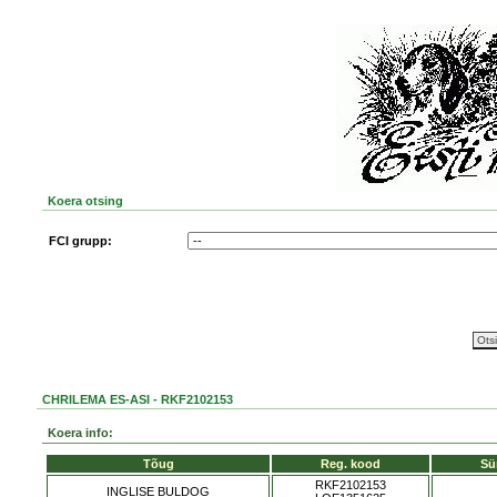
Koera otsing
FCI grupp:
CHRILEMA ES-ASI - RKF2102153
Koera info:
Tõug
Reg. kood
Sü
RKF2102153
INGLISE BULDOG