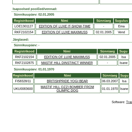
Isapoolsed poolõed/vennad:
Sünnikuupäev: 02.01.2005
Registrikood
Nimi
Sünniaeg
Sugulus
LOE1301127
EDITION OF LUXE IT-SHOW-TIME
-
Ema
RKF2102154
EDITION OF LUXE MAXIMUSS
02.01.2005
Vend
Järglased:
Sünnikuupäev: -
Registrikood
Nimi
Sünniaeg
Sugu
RKF2102154
EDITION OF LUXE MAXIMUSS
02.01.2005
Isa
RKF2102875
MASTIF HILL DINSTINCT WINNER
-
Isane
Sünnikuupäev: 01.01.1970
Registrikood
Nimi
Sünniaeg
Sugu
FI58328/11
BRITISHPRIDE YOGI BEAR
06.03.2007
Isa
MASTIF HILL OZZI BOMBER FROM
UKU0083600
01.01.1970
Isane
OLIMPIC DOG
Software:
Tra