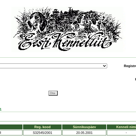
Registr
1
Reg. kood
Sünnikuupäev
Kenneli nim
R
S32545/2001
20.05.2001
-