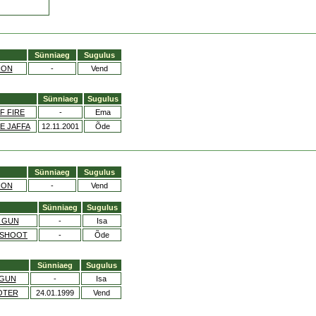
Sünniaeg
Sugulus
ION
-
Vend
Sünniaeg
Sugulus
F FIRE
-
Ema
E JAFFA
12.11.2001
Õde
Sünniaeg
Sugulus
ION
-
Vend
Sünniaeg
Sugulus
A GUN
-
Isa
 SHOOT
-
Õde
Sünniaeg
Sugulus
 GUN
-
Isa
OTER
24.01.1999
Vend