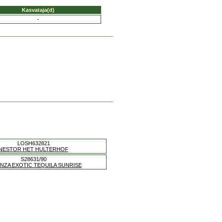
Kasvataja(d)
-
LOSH632821
NESTOR HET HULTERHOF
S28631/90
NZA EXOTIC TEQUILA SUNRISE