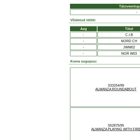
Tätoveering
-
Võidetud tiitlid:
Aeg
Tiitel
-
C.I.B
-
NORD CH
-
JWW02
-
NOR W03
Koera sugupuu:
S33254/99
ALMANZA ROUNDABOUT
S52875/95
ALMANZA PLAYING WITH FIR