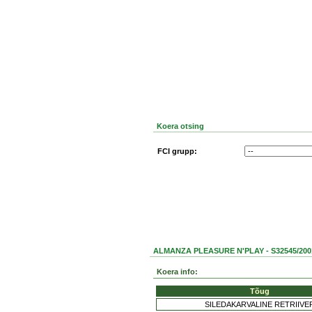
Koera otsing
FCI grupp:
ALMANZA PLEASURE N'PLAY - S32545/200
Koera info:
Tõug
SILEDAKARVALINE RETRIIVE