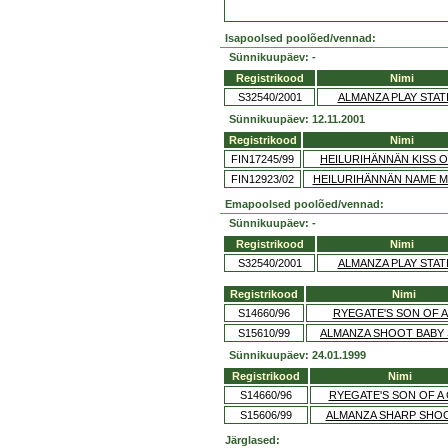
Isapoolsed poolõed/vennad:
Sünnikuupäev: -
Registrikood
Nimi
S32540/2001
ALMANZA PLAY STAT
Sünnikuupäev: 12.11.2001
Registrikood
Nimi
FIN17245/99
HEILURIHÄNNÄN KISS O
FIN12923/02
HEILURIHÄNNÄN NAME M
Emapoolsed poolõed/vennad:
Sünnikuupäev: -
Registrikood
Nimi
S32540/2001
ALMANZA PLAY STAT
Registrikood
Nimi
S14660/96
RYEGATE'S SON OF 
S15610/99
ALMANZA SHOOT BABY
Sünnikuupäev: 24.01.1999
Registrikood
Nimi
S14660/96
RYEGATE'S SON OF A
S15606/99
ALMANZA SHARP SHO
Järglased: