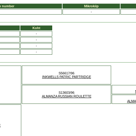
u number
Mikrokiip
-
Koht
-
-
-
-
S56617/96
INKWELLS PATRIC PARTRIDGE
S13603/96
ALMANZA RUSSIAN ROULETTE
ALMA
E