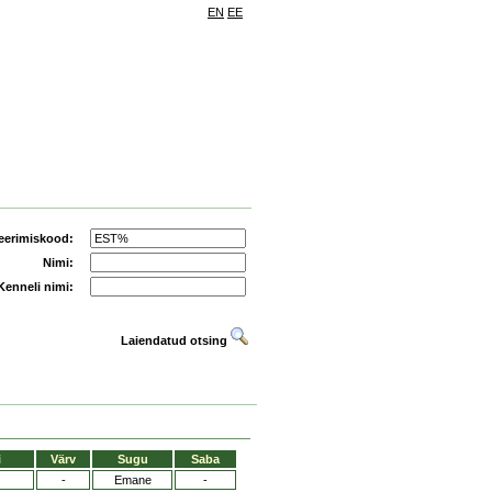
EN
EE
eerimiskood:
Nimi:
Kenneli nimi:
Laiendatud otsing
i
Värv
Sugu
Saba
-
Emane
-