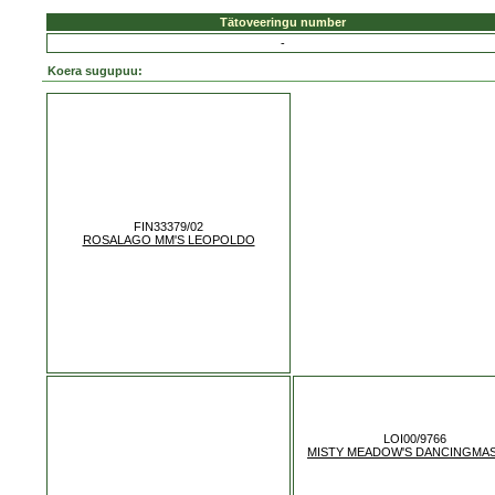
Tätoveeringu number
-
Koera sugupuu:
FIN33379/02
ROSALAGO MM'S LEOPOLDO
LOI00/9766
MISTY MEADOW'S DANCINGMA