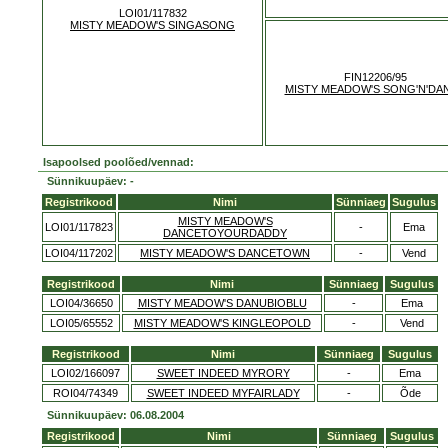
LOI01/117832
MISTY MEADOW'S SINGASONG
FIN12206/95
MISTY MEADOW'S SONG'N'DA
Isapoolsed poolõed/vennad:
Sünnikuupäev: -
Registrikood
Nimi
Sünniaeg
Sugulus
MISTY MEADOW'S
LOI01/117823
-
Ema
DANCETOYOURDADDY
LOI04/117202
MISTY MEADOW'S DANCETOWN
-
Vend
Registrikood
Nimi
Sünniaeg
Sugulus
LOI04/36650
MISTY MEADOW'S DANUBIOBLU
-
Ema
LOI05/65552
MISTY MEADOW'S KINGLEOPOLD
-
Vend
Registrikood
Nimi
Sünniaeg
Sugulus
LOI02/166097
SWEET INDEED MYRORY
-
Ema
ROI04/74349
SWEET INDEED MYFAIRLADY
-
Õde
Sünnikuupäev: 06.08.2004
Registrikood
Nimi
Sünniaeg
Sugulus