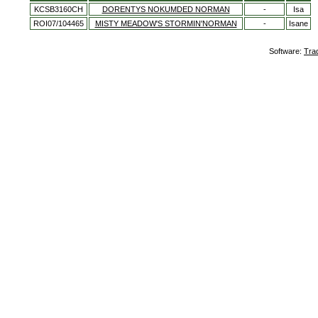
KCSB3160CH
DORENTYS NOKUMDED NORMAN
-
Isa
ROI07/104465
MISTY MEADOW'S STORMIN'NORMAN
-
Isane
Software:
Tra