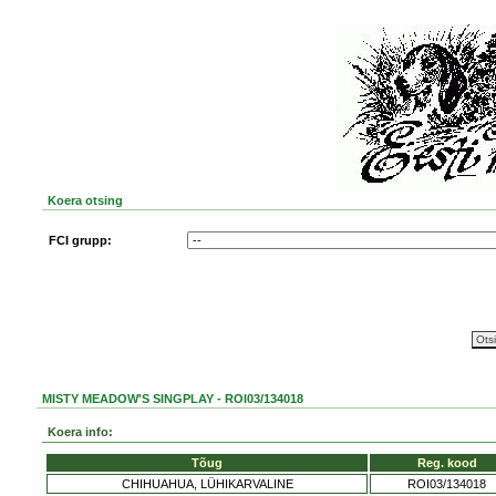
Koera otsing
FCI grupp:
MISTY MEADOW'S SINGPLAY - ROI03/134018
Koera info:
Tõug
Reg. kood
CHIHUAHUA, LÜHIKARVALINE
ROI03/134018