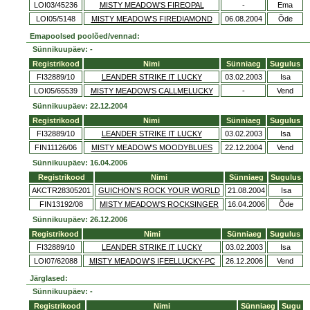
LOI03/45236
MISTY MEADOW'S FIREOPAL
-
Ema
LOI05/5148
MISTY MEADOW'S FIREDIAMOND
06.08.2004
Õde
Emapoolsed poolõed/vennad:
Sünnikuupäev: -
Registrikood
Nimi
Sünniaeg
Sugulus
FI32889/10
LEANDER STRIKE IT LUCKY
03.02.2003
Isa
LOI05/65539
MISTY MEADOW'S CALLMELUCKY
-
Vend
Sünnikuupäev: 22.12.2004
Registrikood
Nimi
Sünniaeg
Sugulus
FI32889/10
LEANDER STRIKE IT LUCKY
03.02.2003
Isa
FIN11126/06
MISTY MEADOW'S MOODYBLUES
22.12.2004
Vend
Sünnikuupäev: 16.04.2006
Registrikood
Nimi
Sünniaeg
Sugulus
AKCTR28305201
GUICHON'S ROCK YOUR WORLD
21.08.2004
Isa
FIN13192/08
MISTY MEADOW'S ROCKSINGER
16.04.2006
Õde
Sünnikuupäev: 26.12.2006
Registrikood
Nimi
Sünniaeg
Sugulus
FI32889/10
LEANDER STRIKE IT LUCKY
03.02.2003
Isa
LOI07/62088
MISTY MEADOW'S IFEELLUCKY-PC
26.12.2006
Vend
Järglased:
Sünnikuupäev: -
Registrikood
Nimi
Sünniaeg
Sugu