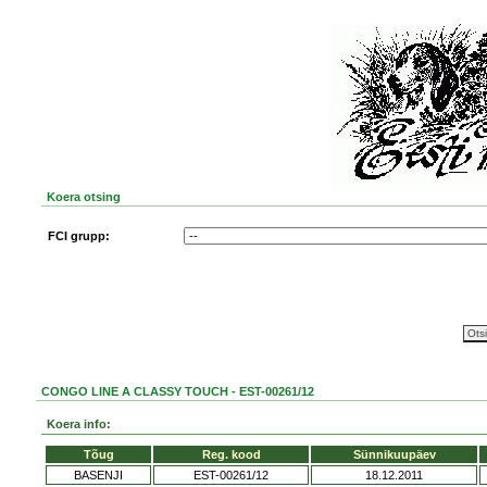
Koera otsing
FCI grupp:
CONGO LINE A CLASSY TOUCH - EST-00261/12
Koera info:
Tõug
Reg. kood
Sünnikuupäev
BASENJI
EST-00261/12
18.12.2011