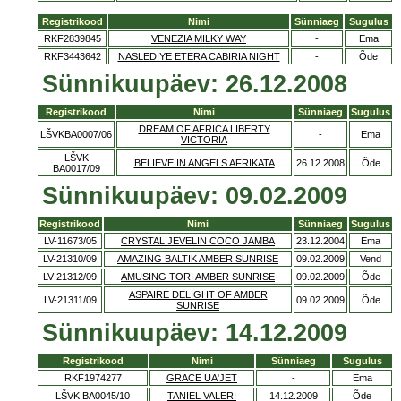
Registrikood
Nimi
Sünniaeg
Sugulus
RKF2839845
VENEZIA MILKY WAY
-
Ema
RKF3443642
NASLEDIYE ETERA CABIRIA NIGHT
-
Õde
Sünnikuupäev: 26.12.2008
Registrikood
Nimi
Sünniaeg
Sugulus
DREAM OF AFRICA LIBERTY
LŠVKBA0007/06
-
Ema
VICTORIA
LŠVK
BELIEVE IN ANGELS AFRIKATA
26.12.2008
Õde
BA0017/09
Sünnikuupäev: 09.02.2009
Registrikood
Nimi
Sünniaeg
Sugulus
LV-11673/05
CRYSTAL JEVELIN COCO JAMBA
23.12.2004
Ema
LV-21310/09
AMAZING BALTIK AMBER SUNRISE
09.02.2009
Vend
LV-21312/09
AMUSING TORI AMBER SUNRISE
09.02.2009
Õde
ASPAIRE DELIGHT OF AMBER
LV-21311/09
09.02.2009
Õde
SUNRISE
Sünnikuupäev: 14.12.2009
Registrikood
Nimi
Sünniaeg
Sugulus
RKF1974277
GRACE UA'JET
-
Ema
LŠVK BA0045/10
TANIEL VALERI
14.12.2009
Õde