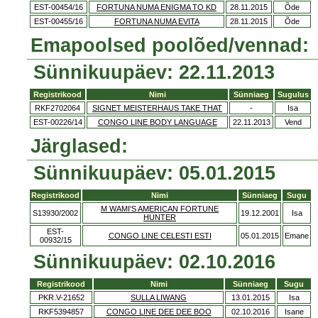
EST-00454/16
FORTUNA NUMA ENIGMA TO KD
28.11.2015
Õde
EST-00455/16
FORTUNA NUMA EVITA
28.11.2015
Õde
Emapoolsed poolõed/vennad:
Sünnikuupäev: 22.11.2013
Registrikood
Nimi
Sünniaeg
Sugulus
RKF2702064
SIGNET MEISTERHAUS TAKE THAT
-
Isa
EST-00226/14
CONGO LINE BODY LANGUAGE
22.11.2013
Vend
Järglased:
Sünnikuupäev: 05.01.2015
Registrikood
Nimi
Sünniaeg
Sugu
M WAMI'S AMERICAN FORTUNE
S13930/2002
19.12.2001
Isa
HUNTER
EST-
CONGO LINE CELESTI ESTI
05.01.2015
Emane
00932/15
Sünnikuupäev: 02.10.2016
Registrikood
Nimi
Sünniaeg
Sugu
PKR.V-21652
SULLA LIWANG
13.01.2015
Isa
RKF5394857
CONGO LINE DEE DEE BOO
02.10.2016
Isane