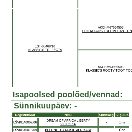
AKCHM67864503
PENDA TAJI'S TRI-UMPHANT ON
EST-03468/10
KLASSIC'S TRI-FECTA
AKCHM93939506
KLASSIC'S ROOTY TOOT TO
Isapoolsed poolõed/vennad:
Sünnikuupäev: -
Registrikood
Nimi
Sünniaeg
Sugulus
DREAM OF AFRICA LIBERTY
LŠVKBA0007/06
-
Ema
VICTORIA
LŠVKBA0018/09
BELONG TO MUSIC AFRIKATA
-
Õde