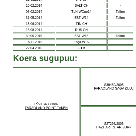
10.02.2014
BALT CH
-
08.02.2014
TLN WCup14
Tallinn
31.05.2014
EST W14
Tallinn
13.06.2014
FIN CH
-
13.08.2014
RUS CH
-
30.05.2015
EST W15
Tallinn
15.11.2015
Riga W15
-
22.04.2016
C.I.B
-
Koera sugupuu:
S39439/2005
FARAOLAND SAGA ZULU
LŠVKBA0008/07
FARAOLAND POINT TAKEN
S27298/2003
HAZHART STAR SURF