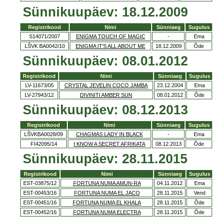
Sünnikuupäev: 18.12.2009
Registrikood
Nimi
Sünniaeg
Sugulus
S14071/2007
ENIGMA TOUCH OF MAGIC
-
Ema
LŠVK BA0042/10
ENIGMA IT'S ALL ABOUT ME
18.12.2009
Õde
Sünnikuupäev: 08.01.2012
Registrikood
Nimi
Sünniaeg
Sugulus
LV-11673/05
CRYSTAL JEVELIN COCO JAMBA
23.12.2004
Ema
LV-27943/12
DIVINITI AMBER SUN
08.01.2012
Õde
Sünnikuupäev: 08.12.2013
Registrikood
Nimi
Sünniaeg
Sugulus
LŠVKBA0028/09
CHAGMAS LADY IN BLACK
-
Ema
FI42095/14
I KNOW A SECRET AFRIKATA
08.12.2013
Õde
Sünnikuupäev: 28.11.2015
Registrikood
Nimi
Sünniaeg
Sugulus
EST-03875/12
FORTUNA NUMA AMUN-RA
04.11.2012
Ema
EST-00453/16
FORTUNA NUMA EL JACO
28.11.2015
Vend
EST-00451/16
FORTUNA NUMA EL KHALA
28.11.2015
Õde
EST-00452/16
FORTUNA NUMA ELECTRA
28.11.2015
Õde