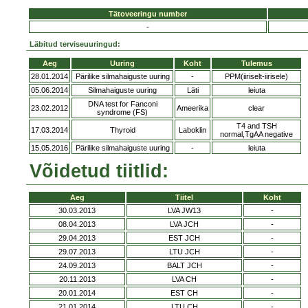
Tätoveeringu number
-
Läbitud terviseuuringud:
Aeg
Uuring
Koht
Tulemus
28.01.2014
Pärilike silmahaiguste uuring
-
PPM(iiriselt-iirisele)
05.06.2014
Silmahaiguste uuring
Läti
leiuta
DNA test for Fanconi
23.02.2012
Ameerika
clear
syndrome (FS)
T4 and TSH
17.03.2014
Thyroid
Laboklin
normal,TgAA negative
15.05.2016
Pärilike silmahaiguste uuring
-
leiuta
Võidetud tiitlid:
Aeg
Tiitel
Koht
30.03.2013
LVA JW13
-
08.04.2013
LVA JCH
-
29.04.2013
EST JCH
-
29.07.2013
LTU JCH
-
24.09.2013
BALT JCH
-
20.11.2013
LVA CH
-
20.01.2014
EST CH
-
21.01.2014
LTU CH
-