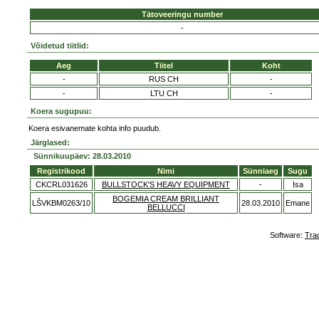
Tätoveeringu number
-
Võidetud tiitlid:
Aeg
Tiitel
Koht
-
RUS CH
-
-
LTU CH
-
Koera sugupuu:
Koera esivanemate kohta info puudub.
Järglased:
Sünnikuupäev: 28.03.2010
Registrikood
Nimi
Sünniaeg
Sugu
CKCRL031626
BULLSTOCK'S HEAVY EQUIPMENT
-
Isa
BOGEMIA CREAM BRILLIANT
LŠVKBM0263/10
28.03.2010
Emane
BELLUCCI
Software:
Tra