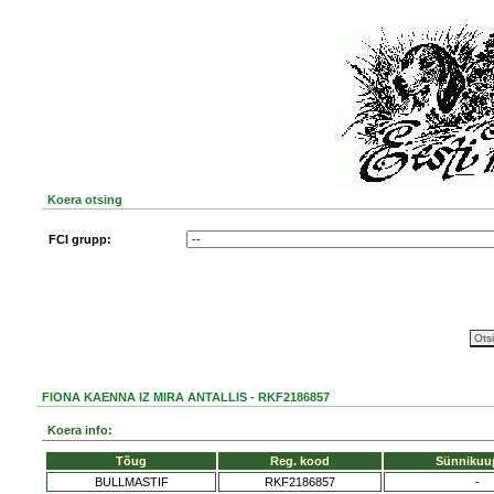
Koera otsing
FCI grupp:
FIONA KAENNA IZ MIRA ANTALLIS - RKF2186857
Koera info:
Tõug
Reg. kood
Sünnikuu
BULLMASTIF
RKF2186857
-