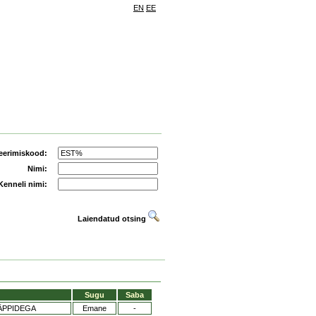
EN
EE
eerimiskood:
Nimi:
Kenneli nimi:
Laiendatud otsing
Sugu
Saba
ÄPPIDEGA
Emane
-