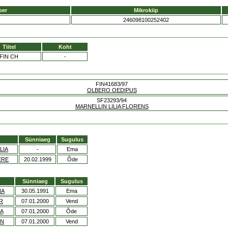
ber
Mikrokiip
246098100252402
Tiitel
Koht
FIN CH
-
FIN41683/97
OLBERO OEDIPUS
SF23293/94
MARNELLIN LILIA FLORENS
Sünniaeg
Sugulus
LIA
-
Ema
ERE
20.02.1999
Õde
Sünniaeg
Sugulus
NA
30.05.1991
Ema
R
07.01.2000
Vend
A
07.01.2000
Õde
AN
07.01.2000
Vend