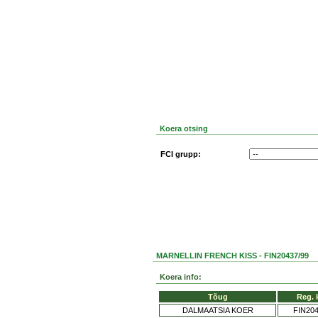
Koera otsing
FCI grupp:
MARNELLIN FRENCH KISS - FIN20437/99
Koera info:
Tõug
Reg. 
DALMAATSIA KOER
FIN204