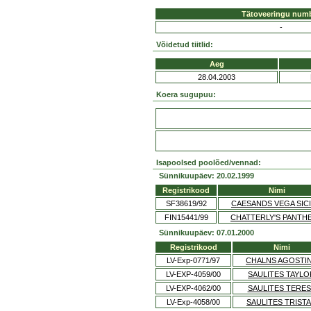
Tätoveeringu num
-
Võidetud tiitlid:
Aeg
28.04.2003
Koera sugupuu:
Isapoolsed poolõed/vennad:
Sünnikuupäev: 20.02.1999
Registrikood
Nimi
SF38619/92
CAESANDS VEGA SICI
FIN15441/99
CHATTERLY'S PANTH
Sünnikuupäev: 07.01.2000
Registrikood
Nimi
LV-Exp-0771/97
CHALNS AGOSTI
LV-EXP-4059/00
SAULITES TAYLO
LV-EXP-4062/00
SAULITES TERES
LV-Exp-4058/00
SAULITES TRIST