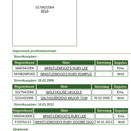
S17062/2004
AYLA
Isapoolsed poolõed/vennad:
Sünnikuupäev: -
Registrikood
Nimi
Sünniaeg
Sugulus
S66034/2009
WHISTLEWOOD'S RUBY LEE
-
Ema
NHSB2885302
WHISTLEWOOD'S RUBY RUMPUS
-
Vend
Sünnikuupäev: 25.02.2008
Registrikood
Nimi
Sünniaeg
Sugulus
S22754/2006
WOLFHOUSE UKULELE
-
Ema
S21143/2008
SALTISGÅRDENS MAJOR TOM
25.02.2008
Vend
Sünnikuupäev: 16.01.2012
Registrikood
Nimi
Sünniaeg
Sugulus
S66034/2009
WHISTLEWOOD'S RUBY LEE
-
Ema
FI29761/13
WHISTLEWOOD'S RUBY DOOBIE DOO
16.01.2012
Vend
Järglased: