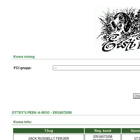
Koera otsing
FCI grupp:
OTTEY'S PEEK-A-BOO - ER16072/08
Koera info:
Tõug
Reg. kood
Sünn
ER16072/08
JACK RUSSELL'I TERJER
17.