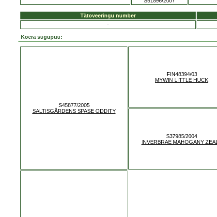
S51896/2007
Tätoveeringu number
-
Koera sugupuu:
FIN48394/03
MYWIN LITTLE HUCK
S45877/2005
SALTISGÅRDENS SPASE ODDITY
S37985/2004
INVERBRAE MAHOGANY ZEA