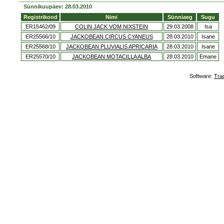
Sünnikuupäev: 28.03.2010
Registrikood
Nimi
Sünniaeg
Sugu
ER15462/09
COLIN JACK VOM NIXSTEIN
29.03.2008
Isa
ER25566/10
JACKOBEAN CIRCUS CYANEUS
28.03.2010
Isane
ER25568/10
JACKOBEAN PLUVIALIS APRICARIA
28.03.2010
Isane
ER25570/10
JACKOBEAN MOTACILLA ALBA
28.03.2010
Emane
Software:
Tra