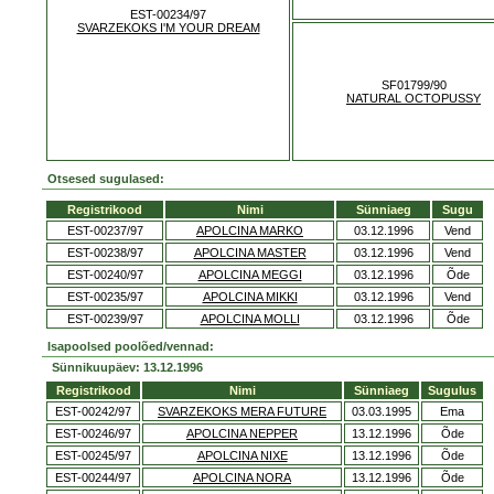
EST-00234/97
SVARZEKOKS I'M YOUR DREAM
SF01799/90
NATURAL OCTOPUSSY
Otsesed sugulased:
Registrikood
Nimi
Sünniaeg
Sugu
EST-00237/97
APOLCINA MARKO
03.12.1996
Vend
EST-00238/97
APOLCINA MASTER
03.12.1996
Vend
EST-00240/97
APOLCINA MEGGI
03.12.1996
Õde
EST-00235/97
APOLCINA MIKKI
03.12.1996
Vend
EST-00239/97
APOLCINA MOLLI
03.12.1996
Õde
Isapoolsed poolõed/vennad:
Sünnikuupäev: 13.12.1996
Registrikood
Nimi
Sünniaeg
Sugulus
EST-00242/97
SVARZEKOKS MERA FUTURE
03.03.1995
Ema
EST-00246/97
APOLCINA NEPPER
13.12.1996
Õde
EST-00245/97
APOLCINA NIXE
13.12.1996
Õde
EST-00244/97
APOLCINA NORA
13.12.1996
Õde