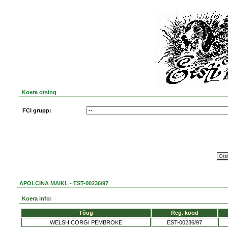
Koera otsing
FCI grupp:
APOLCINA MAIKL - EST-00236/97
Koera info:
Tõug
Reg. kood
WELSH CORGI PEMBROKE
EST-00236/97