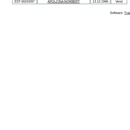
EST-00243/97
APOLCINA NORBERT
13.12.1996
Vend
Software:
Tra