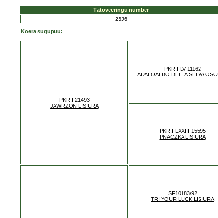
Tätoveeringu number
23J6
Koera sugupuu:
PKR.I-LV-11162
ADALOALDO DELLA SELVA OS
PKR.I-21493
JAWRZON LISIURA
PKR.I-LXXIII-15595
PNACZKA LISIURA
SF10183/92
TRI YOUR LUCK LISIURA