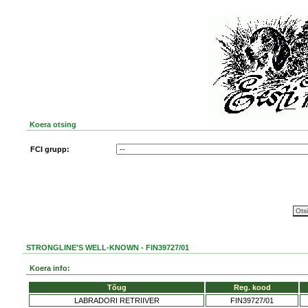
Koera otsing
FCI grupp:
STRONGLINE'S WELL-KNOWN - FIN39727/01
Koera info:
Tõug
Reg. kood
LABRADORI RETRIIVER
FIN39727/01