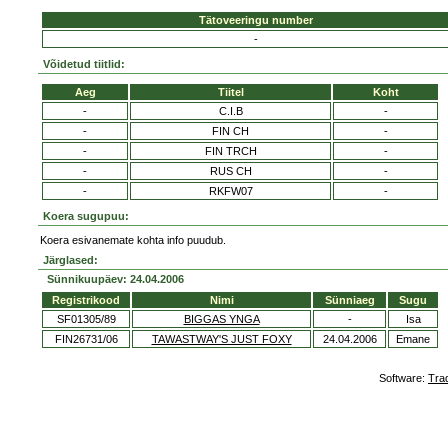
Tätoveeringu number
-
Võidetud tiitlid:
Aeg
Tiitel
Koht
-
C.I.B
-
-
FIN CH
-
-
FIN TRCH
-
-
RUS CH
-
-
RKFW07
-
Koera sugupuu:
Koera esivanemate kohta info puudub.
Järglased:
Sünnikuupäev: 24.04.2006
Registrikood
Nimi
Sünniaeg
Sugu
SF01305/89
BIGGAS YNGA
-
Isa
FIN26731/06
TAWASTWAY'S JUST FOXY
24.04.2006
Emane
Software:
Tra