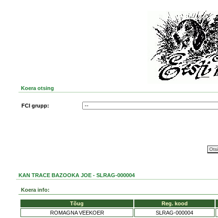
Koera otsing
FCI grupp:
KAN TRACE BAZOOKA JOE - SLRAG-000004
Koera info:
Tõug
Reg. kood
ROMAGNA VEEKOER
SLRAG-000004