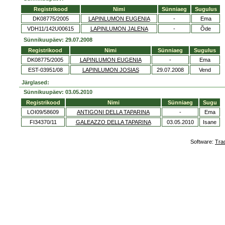
Registrikood
Nimi
Sünniaeg
Sugulus
DK08775/2005
LAPINLUMON EUGENIA
-
Ema
VDH11/142U00615
LAPINLUMON JALENA
-
Õde
Sünnikuupäev: 29.07.2008
Registrikood
Nimi
Sünniaeg
Sugulus
DK08775/2005
LAPINLUMON EUGENIA
-
Ema
EST-03951/08
LAPINLUMON JOSIAS
29.07.2008
Vend
Järglased:
Sünnikuupäev: 03.05.2010
Registrikood
Nimi
Sünniaeg
Sugu
LOI09/58609
ANTIGONI DELLA TAPARINA
-
Ema
FI34370/11
GALEAZZO DELLA TAPARINA
03.05.2010
Isane
Software:
Tra