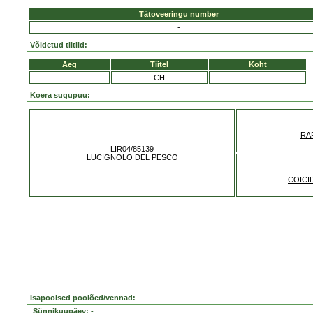
Tätoveeringu number
-
Võidetud tiitlid:
Aeg
Tiitel
Koht
-
CH
-
Koera sugupuu:
RAP
LIR04/85139
LUCIGNOLO DEL PESCO
COICI
Isapoolsed poolõed/vennad:
Sünnikuupäev: -