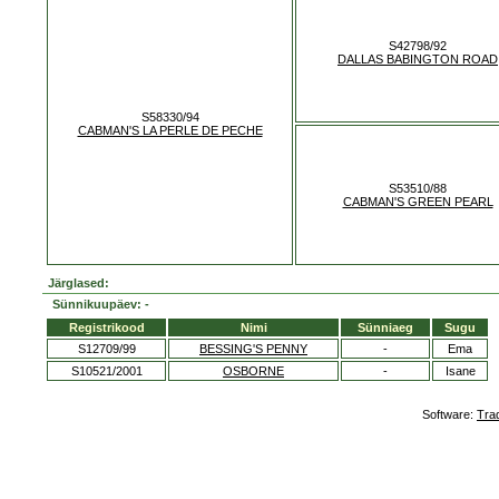
S42798/92
DALLAS BABINGTON ROAD
S58330/94
CABMAN'S LA PERLE DE PECHE
S53510/88
CABMAN'S GREEN PEARL
Järglased:
Sünnikuupäev: -
Registrikood
Nimi
Sünniaeg
Sugu
S12709/99
BESSING'S PENNY
-
Ema
S10521/2001
OSBORNE
-
Isane
Software:
Tra