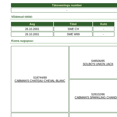
Tätoveeringu number
-
Võidetud tiitlid:
Aeg
Tiitel
Koht
26.10.2001
SWE CH
-
26.10.2001
SWE W99
-
Koera sugupuu:
S48506/85
SOLBO'S UNION JACK
S18744/89
CABMAN'S CHATEAU CHEVAL-BLANC
S28102/86
CABMAN'S SPARKLING CHAN