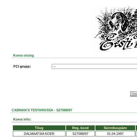
Koera otsing
FCI grupp:
CABMAN'S TESTAROSSA - S27088/97
Koera info:
Tõug
Reg. kood
Sünnikuupäev
DALMAATSIA KOER
S27088/97
01.04.1997