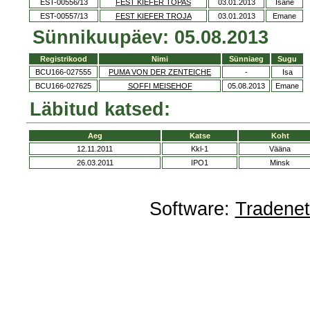
EST-00556/13
FEST KIEFER TOPAS
03.01.2013
Isane
EST-00557/13
FEST KIEFER TROJA
03.01.2013
Emane
Sünnikuupäev: 05.08.2013
Registrikood
Nimi
Sünniaeg
Sugu
BCU166-027555
PUMA VON DER ZENTEICHE
-
Isa
BCU166-027625
SOFFI MEISEHOF
05.08.2013
Emane
Läbitud katsed:
Aeg
Katse
Koht
12.11.2011
Kkl-1
Vääna
26.03.2011
IPO1
Minsk
Software:
Tradene