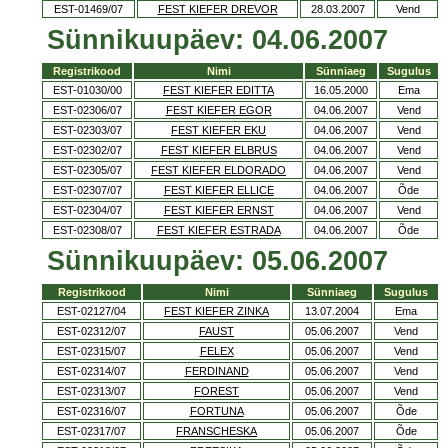
EST-01469/07
FEST KIEFER DREVOR
28.03.2007
Vend
Sünnikuupäev: 04.06.2007
Registrikood
Nimi
Sünniaeg
Sugulus
EST-01030/00
FEST KIEFER EDITTA
16.05.2000
Ema
EST-02306/07
FEST KIEFER EGOR
04.06.2007
Vend
EST-02303/07
FEST KIEFER EKU
04.06.2007
Vend
EST-02302/07
FEST KIEFER ELBRUS
04.06.2007
Vend
EST-02305/07
FEST KIEFER ELDORADO
04.06.2007
Vend
EST-02307/07
FEST KIEFER ELLICE
04.06.2007
Õde
EST-02304/07
FEST KIEFER ERNST
04.06.2007
Vend
EST-02308/07
FEST KIEFER ESTRADA
04.06.2007
Õde
Sünnikuupäev: 05.06.2007
Registrikood
Nimi
Sünniaeg
Sugulus
EST-02127/04
FEST KIEFER ZINKA
13.07.2004
Ema
EST-02312/07
FAUST
05.06.2007
Vend
EST-02315/07
FELEX
05.06.2007
Vend
EST-02314/07
FERDINAND
05.06.2007
Vend
EST-02313/07
FOREST
05.06.2007
Vend
EST-02316/07
FORTUNA
05.06.2007
Õde
EST-02317/07
FRANSCHESKA
05.06.2007
Õde