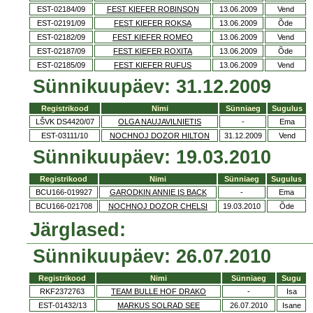
EST-02184/09
FEST KIEFER ROBINSON
13.06.2009
Vend
EST-02191/09
FEST KIEFER ROKSA
13.06.2009
Õde
EST-02182/09
FEST KIEFER ROMEO
13.06.2009
Vend
EST-02187/09
FEST KIEFER ROXITA
13.06.2009
Õde
EST-02185/09
FEST KIEFER RUFUS
13.06.2009
Vend
Sünnikuupäev: 31.12.2009
Registrikood
Nimi
Sünniaeg
Sugulus
LŠVK DS4420/07
OLGA NAUJAVILNIETIS
-
Ema
EST-03111/10
NOCHNOJ DOZOR HILTON
31.12.2009
Vend
Sünnikuupäev: 19.03.2010
Registrikood
Nimi
Sünniaeg
Sugulus
BCU166-019927
GARODKIN ANNIE IS BACK
-
Ema
BCU166-021708
NOCHNOJ DOZOR CHELSI
19.03.2010
Õde
Järglased:
Sünnikuupäev: 26.07.2010
Registrikood
Nimi
Sünniaeg
Sugu
RKF2372763
TEAM BULLE HOF DRAKO
-
Isa
EST-01432/13
MARKUS SOLRAD SEE
26.07.2010
Isane