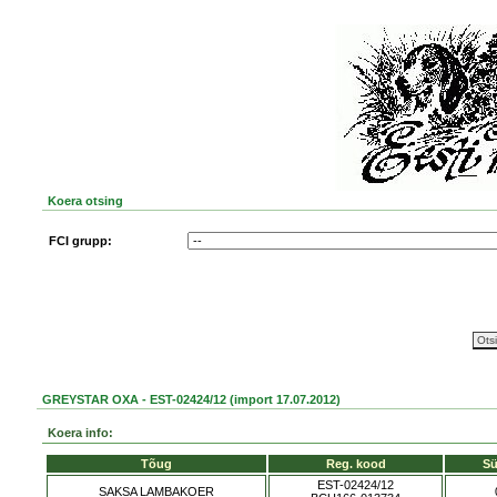
Koera otsing
FCI grupp:
GREYSTAR OXA - EST-02424/12 (import 17.07.2012)
Koera info:
Tõug
Reg. kood
Sü
EST-02424/12
SAKSA LAMBAKOER