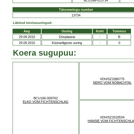
BCU166-013734
Tätoveeringu number
13734
Läbitud terviseuuringud:
Aeg
Uuring
Koht
Tulemus
29.09.2010
Düsplaasia
-
B
29.09.2010
Küünarliigeste uuring
-
0
Koera sugupuu:
VDH/SZ2080775
NERO VOM NÖBACHTAL
BCU166-009762
ELKO VOM FICHTENSCHLAG
VDH/SZ2018534
HANSIE VOM FICHTENSCHL