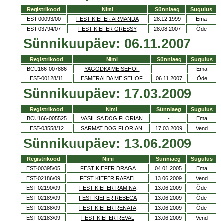
Registrikood
Nimi
Sünniaeg
Sugulus
EST-00093/00
FEST KIEFER ARMANDA
28.12.1999
Ema
EST-03794/07
FEST KIEFER GRESSY
28.08.2007
Õde
Sünnikuupäev: 06.11.2007
Registrikood
Nimi
Sünniaeg
Sugulus
BCU166-007886
YAGODKA MEISEHOF
-
Ema
EST-00128/11
ESMERALDA MEISEHOF
06.11.2007
Õde
Sünnikuupäev: 17.03.2009
Registrikood
Nimi
Sünniaeg
Sugulus
BCU166-005525
VASILISA DOG FLORIAN
-
Ema
EST-03558/12
SARMAT DOG FLORIAN
17.03.2009
Vend
Sünnikuupäev: 13.06.2009
Registrikood
Nimi
Sünniaeg
Sugulus
EST-00395/05
FEST KIEFER DRAGA
04.01.2005
Ema
EST-02186/09
FEST KIEFER RAFAEL
13.06.2009
Vend
EST-02190/09
FEST KIEFER RAMINA
13.06.2009
Õde
EST-02189/09
FEST KIEFER REBECA
13.06.2009
Õde
EST-02188/09
FEST KIEFER RENATA
13.06.2009
Õde
EST-02183/09
FEST KIEFER REVAL
13.06.2009
Vend