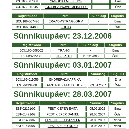
BCU166-007886
YAGODKA MEISEHOF
-
Ema
BCU166-011345
IGRA BEZ PRAVIL MEISEHOF
-
Õde
Registrikood
Nimi
Sünniaeg
Sugulus
BCU166-007476
ERA AD ASTRA GLORIA
-
Ema
BCU166-014865
LOLITA
-
Õde
Sünnikuupäev: 23.12.2006
Registrikood
Nimi
Sünniaeg
Sugulus
BCU166-008002
TRANKI
-
Ema
EST-03225/08
NIFERTITI
23.12.2006
Õde
Sünnikuupäev: 03.01.2007
Registrikood
Nimi
Sünniaeg
Sugulus
BCU166-011058
ENDREFALVA AFRIKA
-
Ema
EST-04234/08
FANTASTIKA MEISEHOF
03.01.2007
Õde
Sünnikuupäev: 28.03.2007
Registrikood
Nimi
Sünniaeg
Sugulus
EST-02121/02
FEST KIEFER EVITA
05.09.2002
Ema
EST-01471/07
FEST KIEFER DANIEL
28.03.2007
Õde
EST-01468/07
FEST KIEFER DAZZLER
28.03.2007
Vend
EST-01470/07
FEST KIEFER DRED
28.03.2007
Vend