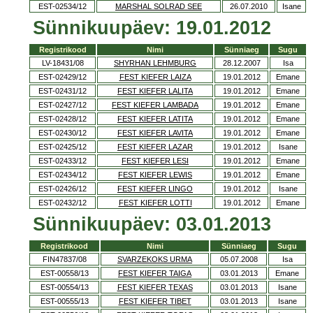
EST-02534/12
MARSHAL SOLRAD SEE
26.07.2010
Isane
Sünnikuupäev: 19.01.2012
Registrikood
Nimi
Sünniaeg
Sugu
LV-18431/08
SHYRHAN LEHMBURG
28.12.2007
Isa
EST-02429/12
FEST KIEFER LAIZA
19.01.2012
Emane
EST-02431/12
FEST KIEFER LALITA
19.01.2012
Emane
EST-02427/12
FEST KIEFER LAMBADA
19.01.2012
Emane
EST-02428/12
FEST KIEFER LATITA
19.01.2012
Emane
EST-02430/12
FEST KIEFER LAVITA
19.01.2012
Emane
EST-02425/12
FEST KIEFER LAZAR
19.01.2012
Isane
EST-02433/12
FEST KIEFER LESI
19.01.2012
Emane
EST-02434/12
FEST KIEFER LEWIS
19.01.2012
Emane
EST-02426/12
FEST KIEFER LINGO
19.01.2012
Isane
EST-02432/12
FEST KIEFER LOTTI
19.01.2012
Emane
Sünnikuupäev: 03.01.2013
Registrikood
Nimi
Sünniaeg
Sugu
FIN47837/08
SVARZEKOKS URMA
05.07.2008
Isa
EST-00558/13
FEST KIEFER TAIGA
03.01.2013
Emane
EST-00554/13
FEST KIEFER TEXAS
03.01.2013
Isane
EST-00555/13
FEST KIEFER TIBET
03.01.2013
Isane