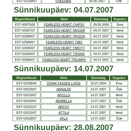
EST-02318/07
FREESIKA
05.06.2007
Õde
Sünnikuupäev: 04.07.2007
Registrikood
Nimi
Sünniaeg
Sugulus
EST-00975/00
FEARLESS HEART CHIPSY
09.05.2000
Ema
EST-02587/07
FEARLESS HEART TAYGER
04.07.2007
Vend
EST-02588/07
FEARLESS HEART TAYSON
04.07.2007
Vend
EST-02589/07
FEARLESS HEART TIBO
04.07.2007
Vend
EST-02585/07
FEARLESS HEART TIMOTY
04.07.2007
Vend
EST-02590/07
FEARLESS HEART TRISHA
04.07.2007
Vend
EST-02586/07
FEARLESS HEART TRIUMPH
04.07.2007
Vend
Sünnikuupäev: 14.07.2007
Registrikood
Nimi
Sünniaeg
Sugulus
EST-02039/04
STARK FASSEN LOKSI
18.07.2004
Ema
EST-02529/07
ANNALEE
14.07.2007
Õde
EST-02533/07
APOLLO
14.07.2007
Vend
EST-02530/07
ARABELLA
14.07.2007
Õde
EST-02531/07
ARCHY
14.07.2007
Vend
EST-02532/07
ATTILA
14.07.2007
Vend
EST-02528/07
AYLA
14.07.2007
Õde
Sünnikuupäev: 28.08.2007