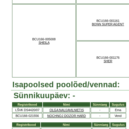
BCU166-001161
BONN SUPER AGENT
BCU166-005008
SHEILA
BCU166-001176
SHER
Isapoolsed poolõed/vennad:
Sünnikuupäev: -
Registrikood
Nimi
Sünniaeg
Sugulus
LŠVK DS4420/07
OLGA NAUJAVILNIETIS
-
Ema
BCU166-021556
NOCHNOJ DOZOR HARD
-
Vend
Registrikood
Nimi
Sünniaeg
Sugulus