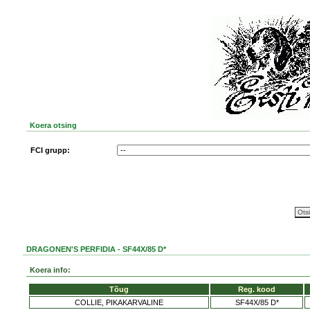
Koera otsing
FCI grupp:
DRAGONEN'S PERFIDIA - SF44X/85 D*
Koera info:
Tõug
Reg. kood
COLLIE, PIKAKARVALINE
SF44X/85 D*