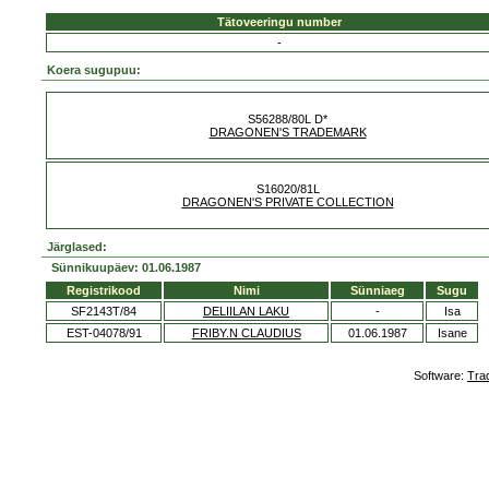
Tätoveeringu number
-
Koera sugupuu:
S56288/80L D*
DRAGONEN'S TRADEMARK
S16020/81L
DRAGONEN'S PRIVATE COLLECTION
Järglased:
Sünnikuupäev: 01.06.1987
Registrikood
Nimi
Sünniaeg
Sugu
SF2143T/84
DELIILAN LAKU
-
Isa
EST-04078/91
FRIBY.N CLAUDIUS
01.06.1987
Isane
Software:
Tra