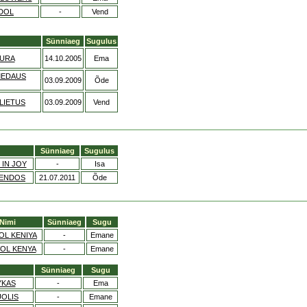
DOL
-
Vend
Sünniaeg
Sugulus
IURA
14.10.2005
Ema
MEDAUS
03.09.2009
Õde
LIETUS
03.09.2009
Vend
Sünniaeg
Sugulus
 IN JOY
-
Isa
GENDOS
21.07.2011
Õde
Nimi
Sünniaeg
Sugu
OL KENIYA
-
Emane
OL KENYA
-
Emane
Sünniaeg
Sugu
YKAS
-
Ema
UOLIS
-
Emane