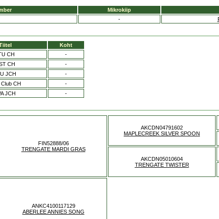
mber
Mikrokiip
-
Tiitel
Koht
TU CH
-
ST CH
-
TU JCH
-
 Club CH
-
VA JCH
-
AKCDN04791602
MAPLECREEK SILVER SPOON
FIN52888/06
TRENGATE MARDI GRAS
AKCDN05010604
TRENGATE TWISTER
ANKC4100117129
ABERLEE ANNIES SONG