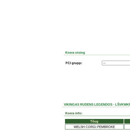
Koera otsing
FCI grupp:
VIKINGAS RUDENS LEGENDOS - LŠVKWKP
Koera info:
Tõug
WELSH CORGI PEMBROKE