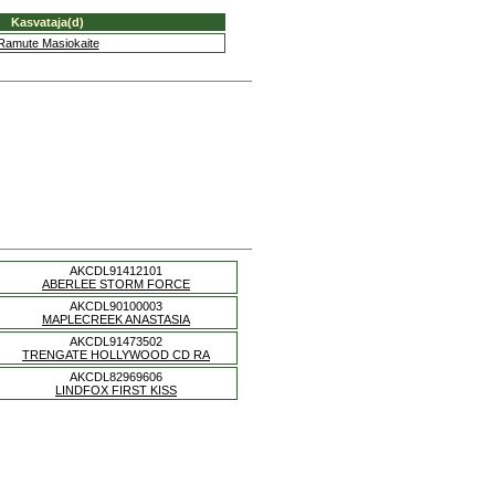
Kasvataja(d)
Ramute Masiokaite
AKCDL91412101
ABERLEE STORM FORCE
AKCDL90100003
MAPLECREEK ANASTASIA
AKCDL91473502
TRENGATE HOLLYWOOD CD RA
AKCDL82969606
LINDFOX FIRST KISS