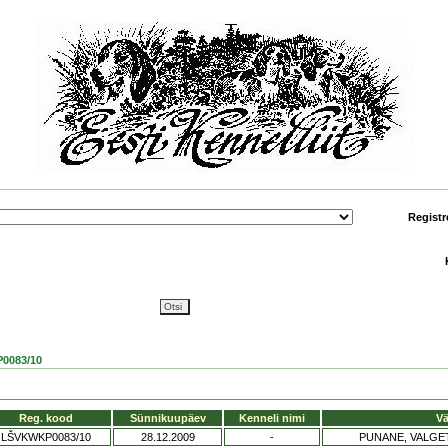
Registr
0083/10
Reg. kood
Sünnikuupäev
Kenneli nimi
Vä
LŠVKWKP0083/10
28.12.2009
-
PUNANE, VALGE