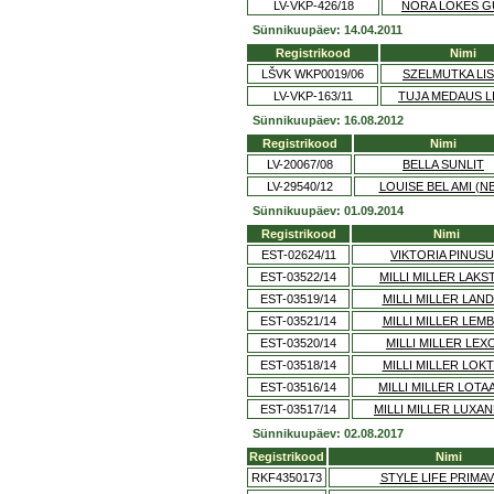
LV-VKP-426/18
NORA LOKES G
Sünnikuupäev: 14.04.2011
Registrikood
Nimi
LŠVK WKP0019/06
SZELMUTKA LI
LV-VKP-163/11
TUJA MEDAUS L
Sünnikuupäev: 16.08.2012
Registrikood
Nimi
LV-20067/08
BELLA SUNLIT
LV-29540/12
LOUISE BEL AMI (N
Sünnikuupäev: 01.09.2014
Registrikood
Nimi
EST-02624/11
VIKTORIA PINUS
EST-03522/14
MILLI MILLER LAKS
EST-03519/14
MILLI MILLER LAN
EST-03521/14
MILLI MILLER LEM
EST-03520/14
MILLI MILLER LEX
EST-03518/14
MILLI MILLER LOK
EST-03516/14
MILLI MILLER LOTA
EST-03517/14
MILLI MILLER LUXA
Sünnikuupäev: 02.08.2017
Registrikood
Nimi
RKF4350173
STYLE LIFE PRIMA