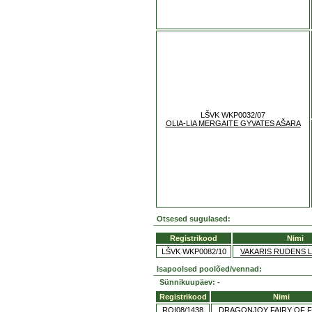
LŠVK WKP0032/07
OLIA-LIA MERGAITE GYVATES AŠARA
Otsesed sugulased:
Registrikood
Nimi
LŠVK WKP0082/10
VAKARIS RUDENS
Isapoolsed poolõed/vennad:
Sünnikuupäev: -
Registrikood
Nimi
ROI08/1438
DRAGONJOY FAIRY OF 