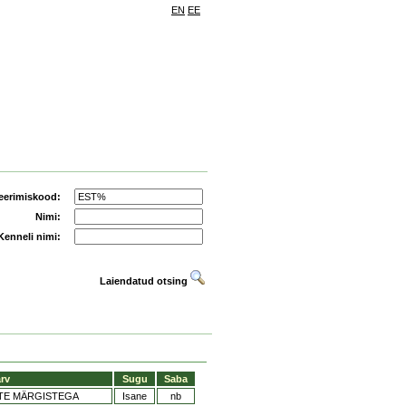
EN
EE
eerimiskood:
Nimi:
Kenneli nimi:
Laiendatud otsing
rv
Sugu
Saba
TE MÄRGISTEGA
Isane
nb