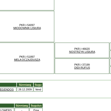
PKR.I-54097
MIODOWNIK LISIURA
PKR.I-46620
NOSTRZYK LISIURA
PKR.I-51897
MELA OCZAJDUSZA
PKR.I-37199
DIDI RUFUS
Sünniaeg
Sugu
 LEGENDOS
28.12.2009
Vend
Sünniaeg
Sugulus
FLOWERS
-
Ema