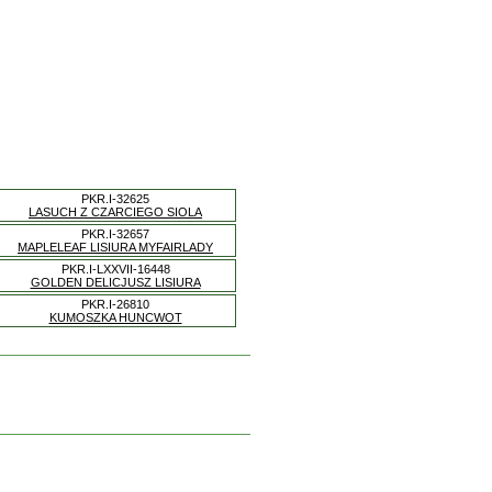
PKR.I-32625
LASUCH Z CZARCIEGO SIOLA
PKR.I-32657
MAPLELEAF LISIURA MYFAIRLADY
PKR.I-LXXVII-16448
GOLDEN DELICJUSZ LISIURA
PKR.I-26810
KUMOSZKA HUNCWOT