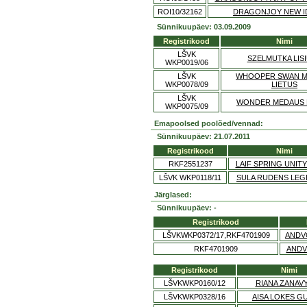
ROI10/32162
DRAGONJOY NEW I
Sünnikuupäev: 03.09.2009
Registrikood
Nimi
LŠVK
SZELMUTKA LIS
WKP0019/06
LŠVK
WHOOPER SWAN 
WKP0078/09
LIETUS
LŠVK
WONDER MEDAUS 
WKP0075/09
Emapoolsed poolõed/vennad:
Sünnikuupäev: 21.07.2011
Registrikood
Nimi
RKF2551237
LAIF SPRING UNITY
LŠVK WKP0118/11
SULA RUDENS LE
Järglased:
Sünnikuupäev: -
Registrikood
LŠVKWKP0372/17,RKF4701909
ANDV
RKF4701909
ANDV
Registrikood
Nimi
LŠVKWKP0160/12
RIANA ZANAV
LŠVKWKP0328/16
AISA LOKES G