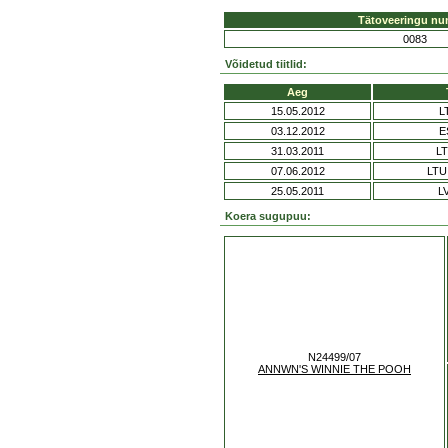
Tätoveeringu nu
0083
Võidetud tiitlid:
Aeg
15.05.2012
L
03.12.2012
E
31.03.2011
L
07.06.2012
LTU
25.05.2011
L
Koera sugupuu:
N24499/07
ANNWN'S WINNIE THE POOH