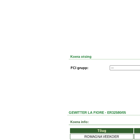
Koera otsing
FCI grupp:
GEWITTER LA FIORE - ER32580/05
Koera info:
Tõug
ROMAGNA VEEKOER