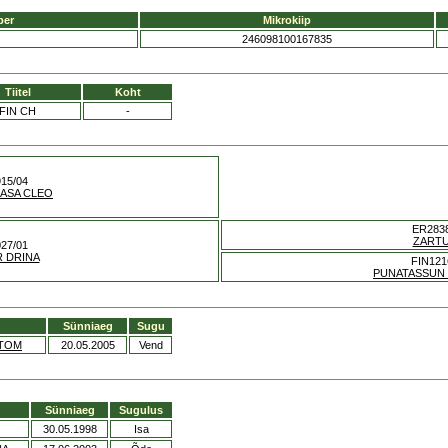
ber
Mikrokiip
246098100167835
Tiitel
Koht
FIN CH
-
15/04
CASA CLEO
ER2838
ZART
27/01
 DRINA
FIN121
PUNATASSUN 
Sünniaeg
Sugu
NTOM
20.05.2005
Vend
Sünniaeg
Sugulus
30.05.1998
Isa