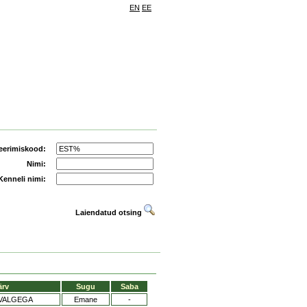
EN
EE
eerimiskood:
Nimi:
Kenneli nimi:
Laiendatud otsing
ärv
Sugu
Saba
VALGEGA
Emane
-