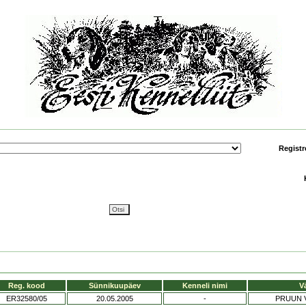
Registr
Reg. kood
Sünnikuupäev
Kenneli nimi
V
ER32580/05
20.05.2005
-
PRUUN 