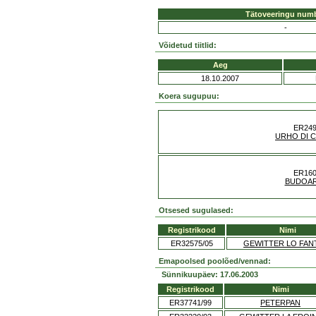
Tätoveeringu num
-
Võidetud tiitlid:
Aeg
18.10.2007
Koera sugupuu:
ER249
URHO DI 
ER160
BUDOAR
Otsesed sugulased:
Registrikood
Nimi
ER32575/05
GEWITTER LO FA
Emapoolsed poolõed/vennad:
Sünnikuupäev: 17.06.2003
Registrikood
Nimi
ER37741/99
PETERPAN