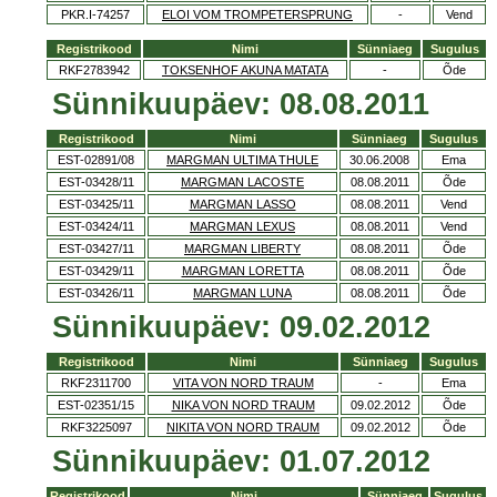
PKR.I-74257
ELOI VOM TROMPETERSPRUNG
-
Vend
Registrikood
Nimi
Sünniaeg
Sugulus
RKF2783942
TOKSENHOF AKUNA MATATA
-
Õde
Sünnikuupäev: 08.08.2011
Registrikood
Nimi
Sünniaeg
Sugulus
EST-02891/08
MARGMAN ULTIMA THULE
30.06.2008
Ema
EST-03428/11
MARGMAN LACOSTE
08.08.2011
Õde
EST-03425/11
MARGMAN LASSO
08.08.2011
Vend
EST-03424/11
MARGMAN LEXUS
08.08.2011
Vend
EST-03427/11
MARGMAN LIBERTY
08.08.2011
Õde
EST-03429/11
MARGMAN LORETTA
08.08.2011
Õde
EST-03426/11
MARGMAN LUNA
08.08.2011
Õde
Sünnikuupäev: 09.02.2012
Registrikood
Nimi
Sünniaeg
Sugulus
RKF2311700
VITA VON NORD TRAUM
-
Ema
EST-02351/15
NIKA VON NORD TRAUM
09.02.2012
Õde
RKF3225097
NIKITA VON NORD TRAUM
09.02.2012
Õde
Sünnikuupäev: 01.07.2012
Registrikood
Nimi
Sünniaeg
Sugulus