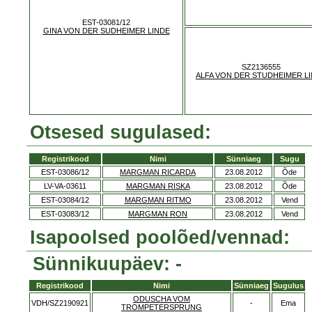
EST-03081/12
GINA VON DER SUDHEIMER LINDE
SZ2136555
ALFA VON DER STUDHEIMER L
Otsesed sugulased:
Registrikood
Nimi
Sünniaeg
Sugu
EST-03086/12
MARGMAN RICARDA
23.08.2012
Õde
LV-VA-03611
MARGMAN RISKA
23.08.2012
Õde
EST-03084/12
MARGMAN RITMO
23.08.2012
Vend
EST-03083/12
MARGMAN RON
23.08.2012
Vend
Isapoolsed poolõed/vennad:
Sünnikuupäev: -
Registrikood
Nimi
Sünniaeg
Sugulus
ODUSCHA VOM
VDH/SZ2190921
-
Ema
TROMPETERSPRUNG