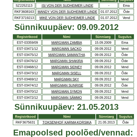
SZ2252113
ISI VON DER SUDHEIMER LINDE
-
Ema
RKF3608163
MANDY VON DER SUDHEIMER LINDE
01.07.2012
Õde
RKF3719213
MIKE VON DER SUDHEIMER LINDE
01.07.2012
Vend
Sünnikuupäev: 09.09.2012
Registrikood
Nimi
Sünniaeg
Sugulus
EST-03359/09
MARGMAN ZAMBIA
15.09.2009
Ema
EST-03471/12
MARGMAN SACKO
09.09.2012
Vend
EST-03475/12
MARGMAN SAMANTHA
09.09.2012
Õde
EST-03476/12
MARGMAN SHAKIRA
09.09.2012
Õde
EST-03468/12
MARGMAN SIDNEY
09.09.2012
Vend
EST-03473/12
MARGMAN SISELL
09.09.2012
Õde
EST-03469/12
MARGMAN SKY
09.09.2012
Vend
EST-03474/12
MARGMAN SUNRISE
09.09.2012
Õde
EST-03470/12
MARGMAN SYMON
09.09.2012
Vend
EST-03472/12
MARGMAN SÄMMO
09.09.2012
Vend
Sünnikuupäev: 21.05.2013
Registrikood
Nimi
Sünniaeg
Sugulus
RKF3675631
TOKSENHOF KARMA KORSIKA
21.05.2013
Õde
Emapoolsed poolõed/vennad: