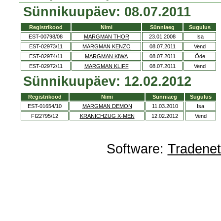
Sünnikuupäev: 08.07.2011
Registrikood
Nimi
Sünniaeg
Sugulus
EST-00798/08
MARGMAN THOR
23.01.2008
Isa
EST-02973/11
MARGMAN KENZO
08.07.2011
Vend
EST-02974/11
MARGMAN KIWA
08.07.2011
Õde
EST-02972/11
MARGMAN KLIFF
08.07.2011
Vend
Sünnikuupäev: 12.02.2012
Registrikood
Nimi
Sünniaeg
Sugulus
EST-01654/10
MARGMAN DEMON
11.03.2010
Isa
FI22795/12
KRANICHZUG X-MEN
12.02.2012
Vend
Software:
Tradene