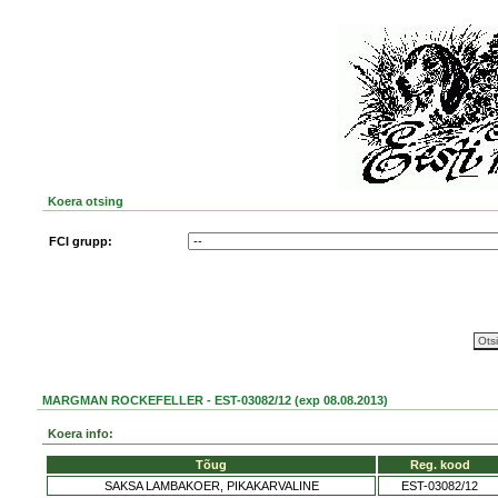
Koera otsing
FCI grupp:
MARGMAN ROCKEFELLER - EST-03082/12 (exp 08.08.2013)
Koera info:
Tõug
Reg. kood
SAKSA LAMBAKOER, PIKAKARVALINE
EST-03082/12