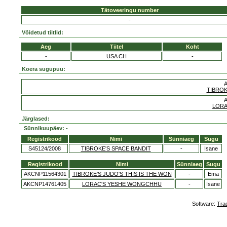
Tätoveeringu number
-
Võidetud tiitlid:
Aeg
Tiitel
Koht
-
USA CH
-
Koera sugupuu:
TIBROK
LORA
Järglased:
Sünnikuupäev: -
Registrikood
Nimi
Sünniaeg
Sugu
S45124/2008
TIBROKE'S SPACE BANDIT
-
Isane
Registrikood
Nimi
Sünniaeg
Sugu
AKCNP11564301
TIBROKE'S JUDO'S THIS IS THE WON
-
Ema
AKCNP14761405
LORAC'S YESHE WONGCHHU
-
Isane
Software:
Tra