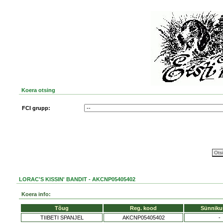
Koera otsing
FCI grupp:
LORAC'S KISSIN' BANDIT - AKCNP05405402
Koera info:
Tõug
Reg. kood
Sünniku
TIIBETI SPANJEL
AKCNP05405402
-