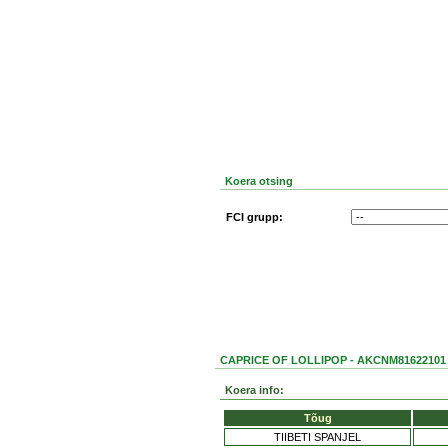
Koera otsing
FCI grupp:
CAPRICE OF LOLLIPOP - AKCNM81622101
Koera info:
Tõug
TIIBETI SPANJEL