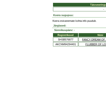
Tätoveering
-
Koera sugupuu:
Koera esivanemate kohta info puudub.
Järglased:
Sünnikuupäev: -
Registrikood
Nimi
SHSB576877
FANCY DREAM OF 
AKCNM94294401
FLUBBER OF LO