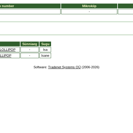
u number
Mikrokiip
-
Sünniaeg
Sugu
LOLLIPOP
-
Isa
LLIPOP
-
Isane
Software:
Tradenet Systems OÜ
(2006-2026)