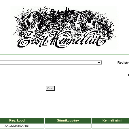
Registr
Reg. kood
Sünnikuupäev
Kenneli nimi
AKCNM81622101
-
-