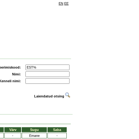
EN
EE
eerimiskood:
Nimi:
Kenneli nimi:
Laiendatud otsing
Värv
Sugu
Saba
-
Emane
-