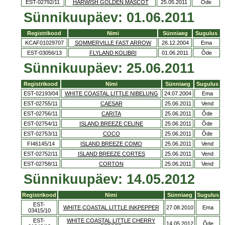
EST-02792/11
HARWISH GOLDEN MASCOT
25.05.2011
Õde
Sünnikuupäev: 01.06.2011
Registrikood
Nimi
Sünniaeg
Sugulus
KCAF01029707
SOMMERVILLE FAST ARROW
26.12.2004
Ema
EST-03056/13
FLYLAND KOLIBRI
01.06.2011
Õde
Sünnikuupäev: 25.06.2011
Registrikood
Nimi
Sünniaeg
Sugulus
EST-02193/04
WHITE COASTAL LITTLE NIBELUNG
24.07.2004
Ema
EST-02755/11
CAESAR
25.06.2011
Vend
EST-02756/11
CARITA
25.06.2011
Õde
EST-02754/11
ISLAND BREEZE CELINE
25.06.2011
Õde
EST-02753/11
COCO
25.06.2011
Õde
FI46145/14
ISLAND BREEZE COMO
25.06.2011
Vend
EST-02752/11
ISLAND BREEZE CORTES
25.06.2011
Vend
EST-02758/11
CORTON
25.06.2011
Vend
Sünnikuupäev: 14.05.2012
Registrikood
Nimi
Sünniaeg
Sugulus
EST-
WHITE COASTAL LITTLE INKPEPPER
27.08.2010
Ema
03415/10
EST-
WHITE COASTAL LITTLE CHERRY
14.05.2012
Õde