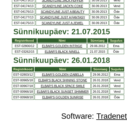
EST-04173/13
SCANDYLINE JACK PEPPER
30.09.2013
Vend
EST-04174/13
SCANDYLINE JACK'N COKE
30.09.2013
Vend
EST-04176/13
SCANDYLINE JUST A BEAUTY
30.09.2013
Õde
EST-04177/13
SCANDYLINE JUST A FANTASY
30.09.2013
Õde
EST-04175/13
SCANDYLINE JUST A JEWEL
30.09.2013
Õde
Sünnikuupäev: 21.07.2015
Registrikood
Nimi
Sünniaeg
Sugulus
EST-02800/12
ELBAR'S GOLDEN INTRIGE
29.06.2012
Ema
EST-03262/15
ELBAR'S BLACK NINELL
21.07.2015
Õde
Sünnikuupäev: 26.01.2018
Registrikood
Nimi
Sünniaeg
Sugulus
EST-02803/12
ELBAR'S GOLDEN IZABELLA
29.06.2012
Ema
EST-00965/18
ELBAR'S BLACK SHINING STONE
26.01.2018
Vend
EST-00967/18
ELBAR'S BLACK SPACE SMILE
26.01.2018
Vend
EST-00966/18
ELBAR'S BLACK SUNSET SHIMMER
26.01.2018
Vend
EST-00968/18
ELBAR'S GOLDEN SUNRISE
26.01.2018
Õde
Software:
Tradene