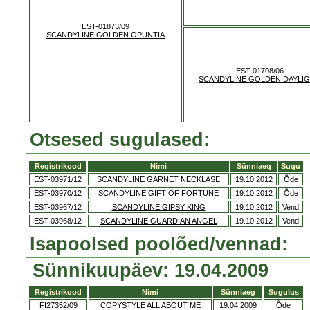
EST-01873/09
SCANDYLINE GOLDEN OPUNTIA
EST-01708/06
SCANDYLINE GOLDEN DAYLI
Otsesed sugulased:
Registrikood
Nimi
Sünniaeg
Sugu
EST-03971/12
SCANDYLINE GARNET NECKLASE
19.10.2012
Õde
EST-03970/12
SCANDYLINE GIFT OF FORTUNE
19.10.2012
Õde
EST-03967/12
SCANDYLINE GIPSY KING
19.10.2012
Vend
EST-03968/12
SCANDYLINE GUARDIAN ANGEL
19.10.2012
Vend
Isapoolsed poolõed/vennad:
Sünnikuupäev: 19.04.2009
Registrikood
Nimi
Sünniaeg
Sugulus
FI27352/09
COPYSTYLE ALL ABOUT ME
19.04.2009
Õde