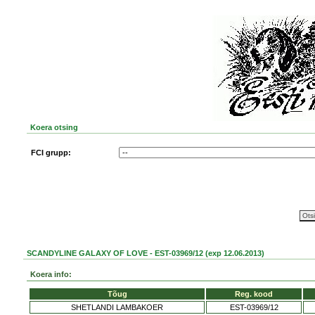
Koera otsing
FCI grupp:
SCANDYLINE GALAXY OF LOVE - EST-03969/12 (exp 12.06.2013)
Koera info:
Tõug
Reg. kood
SHETLANDI LAMBAKOER
EST-03969/12