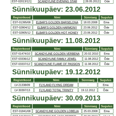
EST-02013/12
SCANDYLINE EVENING STAR
28.05.2012
Õde
Sünnikuupäev: 23.06.2012
Registrikood
Nimi
Sünniaeg
Sugulus
EST-01395/08
ELBAR'S GOLDEN BARSELONA
18.03.2008
Ema
EST-02804/12
ELBAR'S GOLDEN HARMONY
23.06.2012
Õde
EST-02805/12
ELBAR'S GOLDEN HOT HONEY
23.06.2012
Õde
Sünnikuupäev: 11.08.2012
Registrikood
Nimi
Sünniaeg
Sugulus
EST-01474/10
SCANDYLINE GOLDEN VERBENA
20.02.2010
Ema
EST-03336/12
SCANDYLINE FAMILY JEWEL
11.08.2012
Õde
EST-03337/12
SCANDYLINE FLAME OF PASSION
11.08.2012
Õde
Sünnikuupäev: 19.12.2012
Registrikood
Nimi
Sünniaeg
Sugulus
LV-21338/09
FLYLAND FLYING DREAM
-
Ema
LV-30397/13
FLYLAND TOTAL TRINITY
19.12.2012
Õde
Sünnikuupäev: 30.09.2013
Registrikood
Nimi
Sünniaeg
Sugulus
EST-01841/08
SCANDYLINE GOLDEN LOBELIA
25.03.2008
Ema