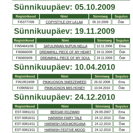
Sünnikuupäev: 05.10.2009
Registrikood
Nimi
Sünniaeg
Sugulus
FI53777/09
COPYSTYLE OH' LA LAA
05.10.2009
Õde
Sünnikuupäev: 19.11.2009
Registrikood
Nimi
Sünniaeg
Sugulus
FIN54641/06
SATULINNAN NUPUN NELLA
12.11.2006
Ema
FI60660/09
DREAMHILL PIECE OF MY HEART
19.11.2009
Õde
FI60659/09
DREAMHILL PIECE OF MY SOUL
19.11.2009
Õde
Sünnikuupäev: 10.04.2010
Registrikood
Nimi
Sünniaeg
Sugulus
FIN19519/08
PIKIKUONON SNEEZEWEED
26.02.2008
Ema
FI39056/10
PIKIKUONON MIIS HONEY
10.04.2010
Õde
Sünnikuupäev: 24.12.2010
Registrikood
Nimi
Sünniaeg
Sugulus
EST-00811/11
BERSAR ROZMARI
29.09.2007
Ema
EST-00816/11
HARWISH FAIRY TALE
24.12.2010
Õde
EST-00814/11
HARWISH FATA MORGANA
24.12.2010
Õde
EST-00813/11
HARWISH FESTIVE MOOD
24.12.2010
Õde