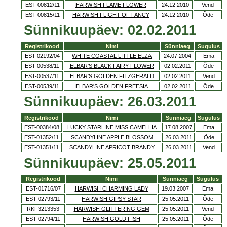
EST-00812/11
HARWISH FLAME FLOWER
24.12.2010
Vend
EST-00815/11
HARWISH FLIGHT OF FANCY
24.12.2010
Õde
Sünnikuupäev: 02.02.2011
Registrikood
Nimi
Sünniaeg
Sugulus
EST-02192/04
WHITE COASTAL LITTLE ELZA
24.07.2004
Ema
EST-00538/11
ELBAR'S BLACK FAIRY FLOWER
02.02.2011
Õde
EST-00537/11
ELBAR'S GOLDEN FITZGERALD
02.02.2011
Vend
EST-00539/11
ELBAR'S GOLDEN FREESIA
02.02.2011
Õde
Sünnikuupäev: 26.03.2011
Registrikood
Nimi
Sünniaeg
Sugulus
EST-00384/08
LUCKY STARLINE MISS CAMELLIA
17.08.2007
Ema
EST-01352/11
SCANDYLINE APPLE BLOSSOM
26.03.2011
Õde
EST-01351/11
SCANDYLINE APRICOT BRANDY
26.03.2011
Vend
Sünnikuupäev: 25.05.2011
Registrikood
Nimi
Sünniaeg
Sugulus
EST-01716/07
HARWISH CHARMING LADY
19.03.2007
Ema
EST-02793/11
HARWISH GIPSY STAR
25.05.2011
Õde
RKF3213353
HARWISH GLITTERING GEM
25.05.2011
Vend
EST-02794/11
HARWISH GOLD FISH
25.05.2011
Õde