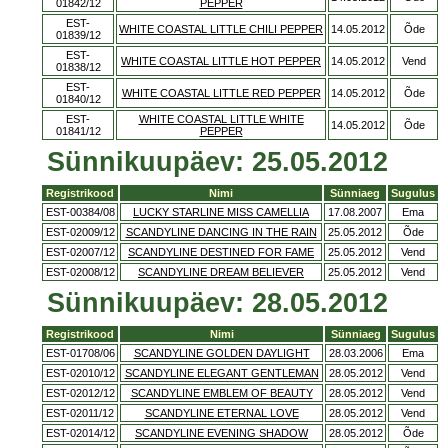
01842/12
PEPPER
EST-
WHITE COASTAL LITTLE CHILI PEPPER
14.05.2012
Õde
01839/12
EST-
WHITE COASTAL LITTLE HOT PEPPER
14.05.2012
Vend
01838/12
EST-
WHITE COASTAL LITTLE RED PEPPER
14.05.2012
Õde
01840/12
EST-
WHITE COASTAL LITTLE WHITE
14.05.2012
Õde
01841/12
PEPPER
Sünnikuupäev: 25.05.2012
Registrikood
Nimi
Sünniaeg
Sugulus
EST-00384/08
LUCKY STARLINE MISS CAMELLIA
17.08.2007
Ema
EST-02009/12
SCANDYLINE DANCING IN THE RAIN
25.05.2012
Õde
EST-02007/12
SCANDYLINE DESTINED FOR FAME
25.05.2012
Vend
EST-02008/12
SCANDYLINE DREAM BELIEVER
25.05.2012
Vend
Sünnikuupäev: 28.05.2012
Registrikood
Nimi
Sünniaeg
Sugulus
EST-01708/06
SCANDYLINE GOLDEN DAYLIGHT
28.03.2006
Ema
EST-02010/12
SCANDYLINE ELEGANT GENTLEMAN
28.05.2012
Vend
EST-02012/12
SCANDYLINE EMBLEM OF BEAUTY
28.05.2012
Vend
EST-02011/12
SCANDYLINE ETERNAL LOVE
28.05.2012
Vend
EST-02014/12
SCANDYLINE EVENING SHADOW
28.05.2012
Õde