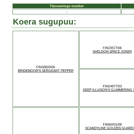
Tätoveeringu number
-
Koera sugupuu:
FIN23577/06
SHELDON SPACE JOKER
FIN30820/06
BRIDEMOOR'S SERGEANT PEPPER
FIN24877/03
DEEP ILLUSION'S GLIMMERING 
FIN60431/08
SCANDYLINE GOLDEN GUARD