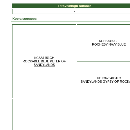
Tätoveeringu number
-
Koera sugupuu:
KCSB3492CF
ROCHEBY NAVY BLUE
KCSB1451CH
ROCKABEE BLUE PETER OF
SANDYLANDS
KCT3673406T03
SANDYLANDS GYPSY OF ROCK