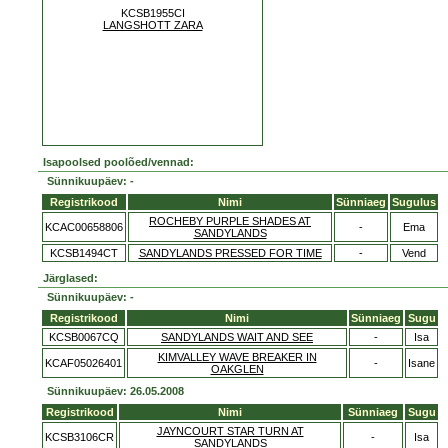
KCSB1955CI
LANGSHOTT ZARA
Isapoolsed poolõed/vennad:
Sünnikuupäev: -
Registrikood
Nimi
Sünniaeg
Sugulus
ROCHEBY PURPLE SHADES AT
KCAC00658806
-
Ema
SANDYLANDS
KCSB1494CT
SANDYLANDS PRESSED FOR TIME
-
Vend
Järglased:
Sünnikuupäev: -
Registrikood
Nimi
Sünniaeg
Sugu
KCSB0067CQ
SANDYLANDS WAIT AND SEE
-
Isa
KIMVALLEY WAVE BREAKER IN
KCAF05026401
-
Isane
OAKGLEN
Sünnikuupäev: 26.05.2008
Registrikood
Nimi
Sünniaeg
Sugu
JAYNCOURT STAR TURN AT
KCSB3106CR
-
Isa
SANDYLANDS