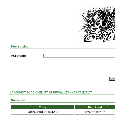
Koera otsing
FCI grupp:
LANGSHOT BLACK VELVET AT KIMVALLEY - KCAC01128107
Koera info:
Tõug
Reg. kood
LABRADORI RETRIIVER
KCAC01128107