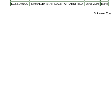
KCSB1491CU
KIMVALLEY STAR GAZER AT FARNFIELD
26.05.2008
Isane
Software:
Tra