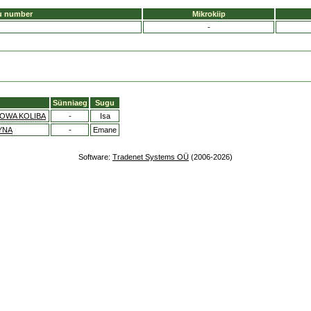
u number
Mikrokiip
-
Sünniaeg
Sugu
OWA KOLIBA
-
Isa
YNA
-
Emane
Software:
Tradenet Systems OÜ
(2006-2026)