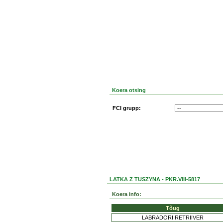
Koera otsing
FCI grupp:
LATKA Z TUSZYNA - PKR.VIII-5817
Koera info:
Tõug
LABRADORI RETRIIVER