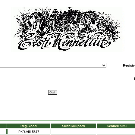
Registr
Reg. kood
Sünnikuupäev
Kenneli nimi
PKR.VIII-5817
-
-