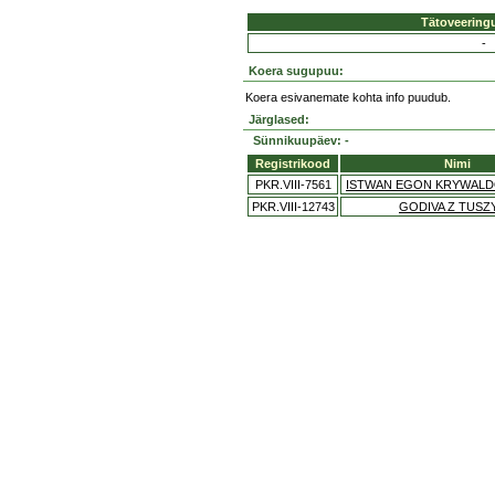
Tätoveering
-
Koera sugupuu:
Koera esivanemate kohta info puudub.
Järglased:
Sünnikuupäev: -
Registrikood
Nimi
PKR.VIII-7561
ISTWAN EGON KRYWALD
PKR.VIII-12743
GODIVA Z TUSZ