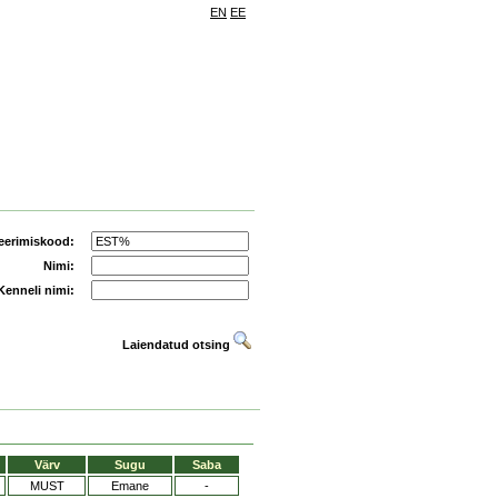
EN
EE
eerimiskood:
Nimi:
Kenneli nimi:
Laiendatud otsing
Värv
Sugu
Saba
MUST
Emane
-