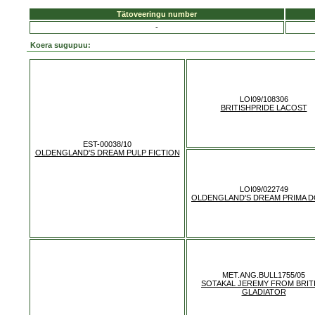
Tätoveeringu number
-
Koera sugupuu:
LOI09/108306
BRITISHPRIDE LACOST
EST-00038/10
OLDENGLAND'S DREAM PULP FICTION
LOI09/022749
OLDENGLAND'S DREAM PRIMA 
MET.ANG.BULL1755/05
SOTAKAL JEREMY FROM BRIT
GLADIATOR