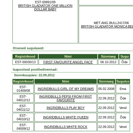
EST-00891/09
BRITISH GLADIATOR ONE MILLION
DOLLAR BABY
MET.ANG.BULL2417/06
BRITISH GLADIATOR MONICA BE
Otsesed sugulased:
Registrikood
Nimi
Sünniaeg
Sugu
EST-00030/13
FIRST FAVOURITE ANGEL FACE
06.10.2012
Õde
Isapoolsed poolõed/vennad:
Sünnikuupäev: 22.09.2012
Registrikood
Nimi
Sünniaeg
Sugulus
EST-
INGRIDBULLS GIRL OF MY DREAMS
05.02.2008
Ema
01409/08
EST-
INGRIDBULLS PEPSI FROM FIRST
22.09.2012
Õde
04012/12
FAVOURITE
EST-
INGRIDBULLS PLAY BOY
22.09.2012
Vend
04011/12
EST-
INGRIDBULLS WHITE QUEEN
22.09.2012
Õde
04010/12
EST-
INGRIDBULLS WHITE ROCK
22.09.2012
Vend
04009/12