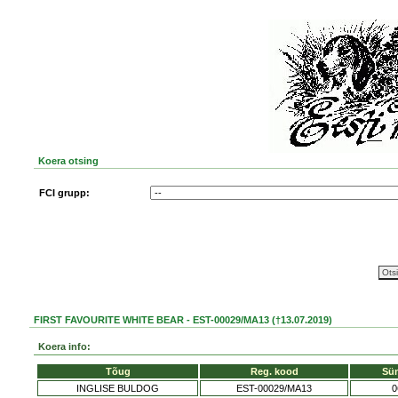
Koera otsing
FCI grupp:
FIRST FAVOURITE WHITE BEAR - EST-00029/MA13 (†13.07.2019)
Koera info:
Tõug
Reg. kood
Sü
INGLISE BULDOG
EST-00029/MA13
0