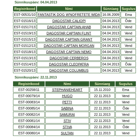
Sünnikuupäev: 04.04.2013
Registrikood
Nimi
Sünniaeg
Sugulus
EST-00531/10
FANTASTIK DOG W'NOFRETETE WIDA
16.06.2009
Ema
EST-01516/13
DAGOSTAR CALIOPI
04.04.2013
Õde
EST-01517/13
DAGOSTAR CAPTAIN AHAB
04.04.2013
Vend
EST-01519/13
DAGOSTAR CAPTAIN FLINT
04.04.2013
Vend
EST-01515/13
DAGOSTAR CAPTAIN GRANT
04.04.2013
Vend
EST-01512/13
DAGOSTAR CAPTAIN MORGAN
04.04.2013
Vend
EST-01518/13
DAGOSTAR CAPTAIN NEMO
04.04.2013
Vend
EST-01513/13
DAGOSTAR CERBEROS
04.04.2013
Vend
EST-01514/13
DAGOSTAR CLEOPATRA
04.04.2013
Õde
EST-01520/13
DAGOSTAR COLUMBUS
04.04.2013
Vend
Sünnikuupäev: 22.11.2013
Registrikood
Nimi
Sünniaeg
Sugulus
EST-00258/11
STEPHANIEHEART
15.11.2010
Ema
EST-00079/14
HUGO
22.11.2013
Vend
EST-00083/14
PETTI
22.11.2013
Vend
EST-00085/14
SABINA
22.11.2013
Õde
EST-00082/14
SAMURAI
22.11.2013
Vend
EST-00081/14
STIV
22.11.2013
Vend
EST-00084/14
STIVA
22.11.2013
Õde
EST-00080/14
SULTAN
22.11.2013
Vend