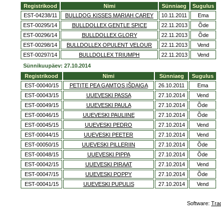
Registrikood
Nimi
Sünniaeg
Sugulus
EST-04238/11
BULLDOG KISSES MARIAH CAREY
10.11.2011
Ema
EST-00295/14
BULLDOLLEX GENTLE SPICE
22.11.2013
Õde
EST-00296/14
BULLDOLLEX GLORY
22.11.2013
Õde
EST-00298/14
BULLDOLLEX OPULENT VELOUR
22.11.2013
Vend
EST-00297/14
BULLDOLLEX TRIUMPH
22.11.2013
Vend
Sünnikuupäev: 27.10.2014
Registrikood
Nimi
Sünniaeg
Sugulus
EST-00040/15
PETITE PEA GAMTOS IŠDAIGA
26.10.2011
Ema
EST-00043/15
UUEVESKI PASSA
27.10.2014
Vend
EST-00049/15
UUEVESKI PAULA
27.10.2014
Õde
EST-00046/15
UUEVESKI PAULIINE
27.10.2014
Õde
EST-00045/15
UUEVESKI PEDRO
27.10.2014
Vend
EST-00044/15
UUEVESKI PEETER
27.10.2014
Vend
EST-00050/15
UUEVESKI PILLERIIN
27.10.2014
Õde
EST-00048/15
UUEVESKI PIPPA
27.10.2014
Õde
EST-00042/15
UUEVESKI PIRAAT
27.10.2014
Vend
EST-00047/15
UUEVESKI POPPY
27.10.2014
Õde
EST-00041/15
UUEVESKI PUPULIS
27.10.2014
Vend
Software:
Tra