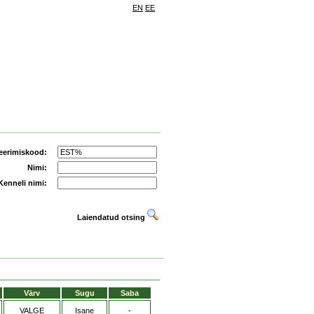
EN
EE
eerimiskood:
Nimi:
Kenneli nimi:
Laiendatud otsing
Värv
Sugu
Saba
VALGE
Isane
-