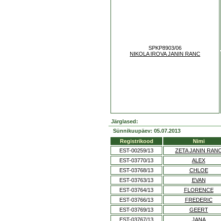
SPKP8903/06
NIKOLA IROVA JANIN RANC
Järglased:
Sünnikuupäev: 05.07.2013
Registrikood
Nimi
EST-00259/13
ZETA JANIN RAN
EST-03770/13
ALEX
EST-03768/13
CHLOE
EST-03763/13
EVAN
EST-03764/13
FLORENCE
EST-03766/13
FREDERIC
EST-03769/13
GEERT
EST-03767/13
JANA