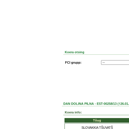
Koera otsing
FCI grupp:
DAN DOLINA PILNA - EST-00258/13 (†26.01.
Koera info:
Tõug
SLOVAKKIA TŠUVATŠ