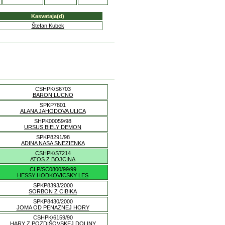
Kasvataja(d)
Štefan Kubek
CSHPK/S6703
BARON LUCNO
SPKP7801
ALANA JAHODOVA ULICA
SHPK00059/98
URSUS BIELY DEMON
SPKP8291/98
ADINA NASA SNEZIENKA
CSHPK/S7214
ATOS Z BOJCINA
CLP/SC0800/99/99
HESSY HODKOVICSKY LES
SPKP8393/2000
SORBON Z CIBIKA
SPKP8430/2000
JOMA OD PENAZNEJ HORY
CSHPK/6159/90
HARY Z POZDIŠOVSKEJ DOLINY