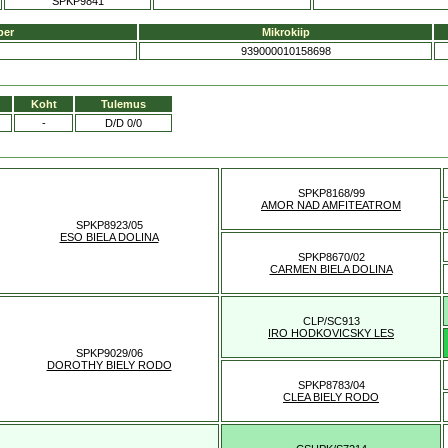
SPKP9841
ber
Mikrokiip
939000010158698
Koht
Tulemus
-
D/D 0/0
SPKP8168/99
AMOR NAD AMFITEATROM
SPKP8923/05
ESO BIELA DOLINA
SPKP8670/02
CARMEN BIELA DOLINA
CLP/SC913
IRO HODKOVICSKY LES
SPKP9029/06
DOROTHY BIELY RODO
SPKP8783/04
CLEA BIELY RODO