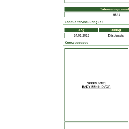
Tätoveeringu num
9841
Läbitud terviseuuringud:
Aeg
Uuring
24.01.2013
Düsplaasia
Koera sugupuu:
SPKP9399/11
BADY BEKIN DVOR