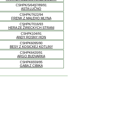
CSHPK/S/6497/89/91
ASTA LUČNO
CSHPK/7622/94
FRENK Z MALEHO MLYNA
CSHPK/7016/93
HERA ZE ŽIRECKYCH STRANI
CSHPK104/91
ANDY ROSNY HON
CSHPK6095/90
BESY Z KOSICKEJ KOTLINY
CSHPK6420/91
ARGO BUDVARKA
CSHPK6559/95
GABA Z CIBIKA