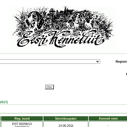
Registr
2017)
Reg. kood
Sünnikuupäev
Kenneli nimi
EST-00258/13
14.06.2011
-