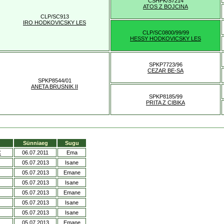
CSHPK/S7214
ATOS Z BOJCINA
CLP/SC913
IRO HODKOVICSKY LES
CLP/SC0800/99/99
HESSY HODKOVICSKY LES
SPKP7723/96
CEZAR BE-SA
SPKP8544/01
ANETA BRUSNIK II
SPKP8185/99
PRITA Z CIBIKA
Sünniaeg
Sugu
C
06.07.2011
Ema
05.07.2013
Isane
05.07.2013
Emane
05.07.2013
Isane
05.07.2013
Emane
05.07.2013
Isane
05.07.2013
Isane
05.07.2013
Emane