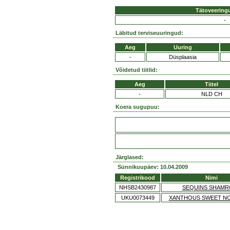
Tätoveering
-
Läbitud terviseuuringud:
Aeg
Uuring
-
Düsplaasia
Võidetud tiitlid:
Aeg
Tiitel
-
NLD CH
Koera sugupuu:
Järglased:
Sünnikuupäev: 10.04.2009
Registrikood
Nimi
NHSB2430987
SEQUINS SHAMR
UKU0073449
XANTHOUS SWEET N