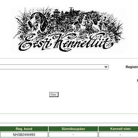
Registr
Reg. kood
Sünnikuupäev
Kenneli nimi
NHSB2444493
-
-