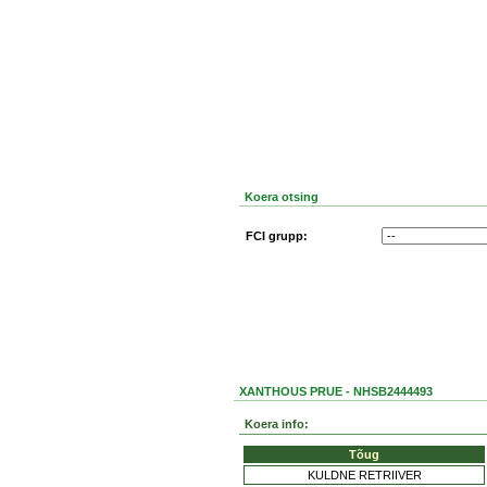
Koera otsing
FCI grupp:
XANTHOUS PRUE - NHSB2444493
Koera info:
Tõug
KULDNE RETRIIVER