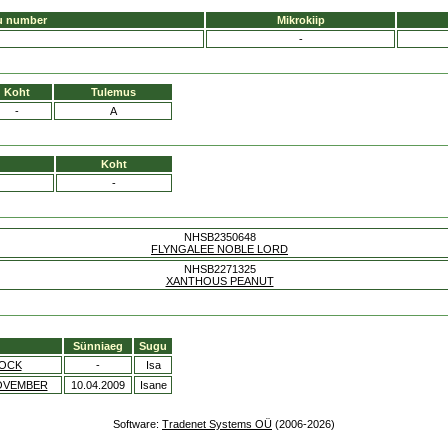
u number
Mikrokiip
-
Koht
Tulemus
-
A
Koht
-
NHSB2350648
FLYNGALEE NOBLE LORD
NHSB2271325
XANTHOUS PEANUT
Sünniaeg
Sugu
OCK
-
Isa
OVEMBER
10.04.2009
Isane
Software:
Tradenet Systems OÜ
(2006-2026)