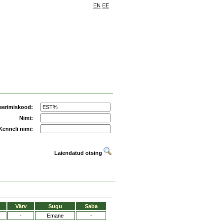
EN
EE
eerimiskood:
Nimi:
Kenneli nimi:
Laiendatud otsing
Värv
Sugu
Saba
-
Emane
-