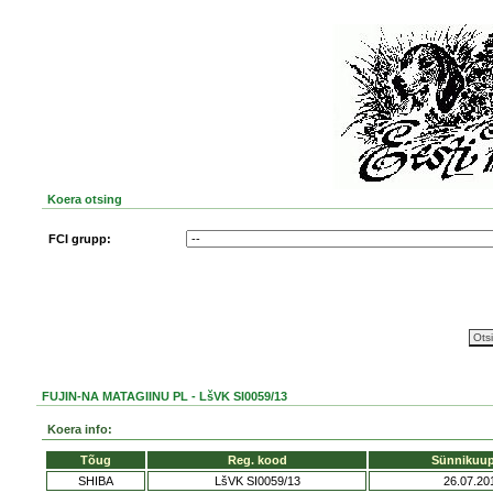
Koera otsing
FCI grupp:
FUJIN-NA MATAGIINU PL - LšVK SI0059/13
Koera info:
Tõug
Reg. kood
Sünnikuu
SHIBA
LšVK SI0059/13
26.07.20