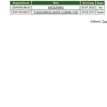
Registrikood
Nimi
Sünniaeg
Sugu
LŠVKSI0138/16
KATSUHARU
03.07.2015
Isa
LŠVK SI0192/17
FUDZIJAMOS LAISVE CUNAMI YUKI
28.03.2017
Isane
Software:
Tra