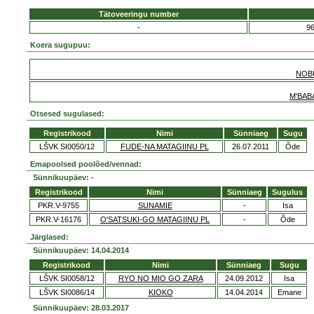
Tätoveeringu number
-
9
Koera sugupuu:
NOB
M'BAB
Otsesed sugulased:
Registrikood
Nimi
Sünniaeg
Sugu
LŠVK SI0050/12
FUDE-NA MATAGIINU PL
26.07.2011
Õde
Emapoolsed poolõed/vennad:
Sünnikuupäev: -
Registrikood
Nimi
Sünniaeg
Sugulus
PKR.V-9755
SUNAMIE
-
Isa
PKR.V-16176
O'SATSUKI-GO MATAGIINU PL
-
Õde
Järglased:
Sünnikuupäev: 14.04.2014
Registrikood
Nimi
Sünniaeg
Sugu
LŠVK SI0058/12
RYO NO MIO GO ZARA
24.09.2012
Isa
LŠVK SI0086/14
KIOKO
14.04.2014
Emane
Sünnikuupäev: 28.03.2017